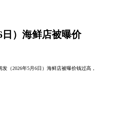
月6日）海鲜店被曝价
2026年5月6日）海鲜店被曝价钱过高，