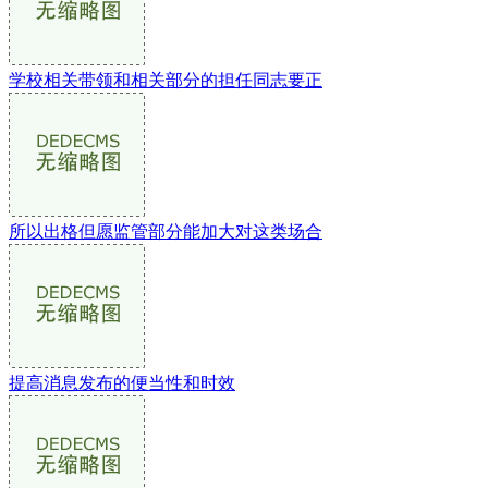
学校相关带领和相关部分的担任同志要正
所以出格但愿监管部分能加大对这类场合
提高消息发布的便当性和时效