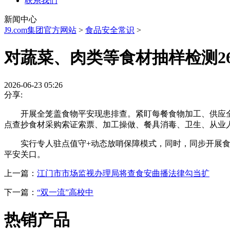
联系我们
新闻中心
J9.com集团官方网站
>
食品安全常识
>
对蔬菜、肉类等食材抽样检测2
2026-06-23 05:26
分享:
开展全笼盖食物平安现患排查。紧盯每餐食物加工、供应全
点查抄食材采购索证索票、加工操做、餐具消毒、卫生、从业
实行专人驻点值守+动态放哨保障模式，同时，同步开展食
平安关口。
上一篇：
江门市市场监视办理局将查食安曲播法律勾当扩
下一篇：
“双一流”高校中
热销产品