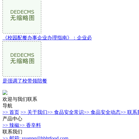
《校园配餐办事企业办理指南》：企业必
是强调了校带领陪餐
欢迎与我们联系
导航
>> 首页
>> 关于我们
>> 食品安全常识
>> 食品安全动态
>> 联
产品中心
>> 辣椒
>> 香辛料
联系我们
>> 邮箱: yuanpq@hbhtfood.com