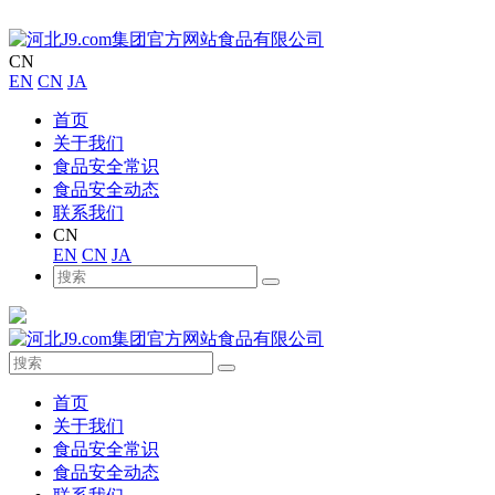
CN
EN
CN
JA
首页
关于我们
食品安全常识
食品安全动态
联系我们
CN
EN
CN
JA
首页
关于我们
食品安全常识
食品安全动态