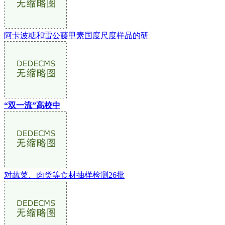
阿卡波糖和雷公藤甲素国度尺度样品的研
“双一流”高校中
对蔬菜、肉类等食材抽样检测26批