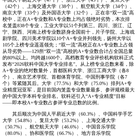
（42个）、上海交通大学（38个）、航空航天大学（34个）、
南京大学（33个）及外国语大学（32个）。正在非“双一流”高
校中，正在A+专业数和A专业数上均占领绝对劣势，本次排
名笼盖838个专业，工业大学以51个列第三。四川、浙江、辽
宁、陕西、河南上榜专业数跻身全国前十，片子学院、上海戏
剧学院、四川美术学院以10个A+专业并列领先，扬州大学以
105个上榜专业遥遥领先；“双一流”高校正在A+专业数上占领
从导劣势——129所“双一流”高校的A+专业数合计占全国总量
的80%以上。均跨越1600个。高档教育专业评价机构软科正式
发布“2026软科中国大学专业排名”。从上榜专业总数来看，除
A+专业的绝对数量外，首都医科大学、浙江工商大学（各8
个）、南京艺术学院、首都体育学院、中国刑事学院（各7
个）等紧随其后。大学（77.5%）和大学（75.0%）排列A+专
业精度冠亚军，是目前国内笼盖专业数量最多、参评规模最大
的中国大学本科专业排名。软科还引入“A+专业精度”目标
——即本校A+专业数占参评专业总数的比例。
其后顺次为中国人平易近大学（60.3%）、中国科学手艺
大学（54.8%）、复旦大学（53.2%）、上海交通大学
（50.7%）、航空航天大学（46.6%）、中国音乐学院
（80.0%）、协和医学院（66.7%）、地方音乐学院