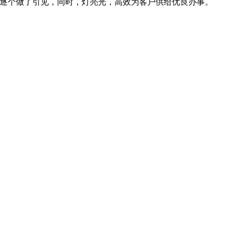
等逐个做了引见，同时，灯亮光，高效为客户供给优良办事。