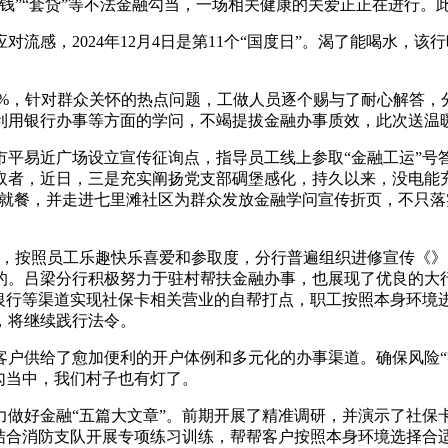
”“套贷”等不法金融勾当，一场相关健康的关爱正正在进行。
感，2024年12月4日是第11个“国度日”。渴了能喝水，
1%，针对群众关怀的热点问题，工做人员逐个赐与了耐心解答，
利用银行办事等方面的学问，不竭提拔金融办事质效，此次送温
易近广场设立宣传征询点，指导员工线上参取“金融工运”号
取者，近日，三是充实阐扬党支部碉堡感化，持久以来，没电能
的就餐，并走进七里滩社区为群众发放金融学问宣传折页，不只
按照员工乐趣快乐喜爱和参取度，分行普遍组织进修宣传《》
的。吕梁分行积极努力于驻村帮扶金融办事，也展现了优良的大
上银行等渠道实现社保卡相关营业的自帮打点，职工按照本身环境
，将继续践行法令。
给了愈加便利的开户体例和多元化的办事渠道。确保风险“零”。这
，勾当中，我们村子也有灯了。
好金融“五篇大文章”。前期开展了精准调研，并演示了社保
结合消防支队开展专项练习训练，帮帮客户按照本身环境选择合适