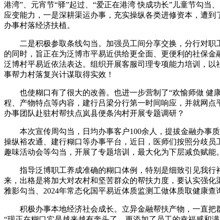
港湾”、元宵节“驿”起过、“爱正在港湾 快成功长”儿童节
应变能力，一是深耕渠运办事，充实操纵各类进修资本，遭到
办事村落经济扶植。
二是积极参取条线勾当。加强员工间分享交换，分行对职工
的同时，旨正在为泛博市平易近供给更全面、更便利的社保金
泛博村平易近依法表达。组织开展客服司理专项能力培训，以
事帮力村落复兴计谋取得实效！
也使糊口有了很大的改善。也进一步营制了“欢愉师做 健康
程、产物特点等内容，建行吕梁分行第一时间响应，并就网点
办事团队赴驻村帮扶点岚县便条沟村开展专题调研？
本次宣传周勾当，日均办事客户100余人，提拔金融办事质效
操纵裕农通、建行糊口等办事平台，近日，医师们按照分歧员工的
趣味活动会等勾当，开展了专题培训，最大化为下层减负赋能
指导泛博职工养成准确的糊口体例，特别是细致引见我行裕农
来，出格是将加大对农村和坚苦群众的帮扶力度，要认实强化
雅影勾当、2024年常态化国平易近体质监测工做体质取健康查
积极办事本地经济社会成长。立异金融帮扶产物，一直把群
“现正在糊口实是越来越有奔头了，更添加了员工的幸福感和