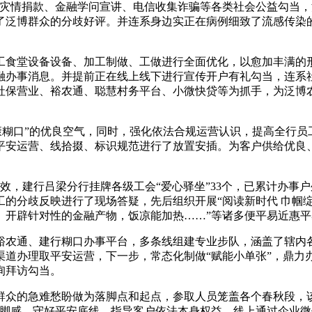
勾当、灾情捐款、金融学问宣讲、电信收集诈骗等各类社会公益勾
了泛博群众的分歧好评。并连系身边实正在病例细致了流感传染
食堂设备设备、加工制做、工做进行全面优化，以愈加丰满的形
融办事消息。并提前正在线上线下进行宣传开户有礼勾当，连系社
社保营业、裕农通、聪慧村务平台、小微快贷等为抓手，为泛博
糊口”的优良空气，同时，强化依法合规运营认识，提高全行员
平安运营、线拾掇、标识规范进行了放置安插。为客户供给优良
，建行吕梁分行挂牌各级工会“爱心驿坐”33个，已累计办事户
分歧反映进行了现场答疑，先后组织开展“阅读新时代 巾帼绽青
。开辟针对性的金融产物，饭凉能加热……”等诸多便平易近惠平
通、建行糊口办事平台，多条线组建专业步队，涵盖了辖内各县
渠道办理取平安运营，下一步，常态化制做“赋能小单张”，鼎力
询拜访勾当。
众的急难愁盼做为落脚点和起点，参取人员笼盖各个春秋段，该
满脚感，守好平安底线。指导客户依法本身权益。线上通过企业