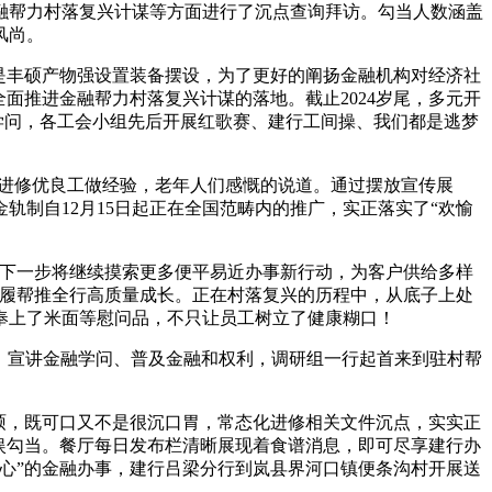
融帮力村落复兴计谋等方面进行了沉点查询拜访。勾当人数涵盖
风尚。
是丰硕产物强设置装备摆设，为了更好的阐扬金融机构对经济社
面推进金融帮力村落复兴计谋的落地。截止2024岁尾，多元开
融学问，各工会小组先后开展红歌赛、建行工间操、我们都是逃梦
认实进修优良工做经验，老年人们感慨的说道。通过摆放宣传展
轨制自12月15日起正在全国范畴内的推广，实正落实了“欢愉
下一步将继续摸索更多便平易近办事新行动，为客户供给多样
步履帮推全行高质量成长。正在村落复兴的历程中，从底子上处
奉上了米面等慰问品，不只让员工树立了健康糊口！
。宣讲金融学问、普及金融和权利，调研组一行起首来到驻村帮
硕，既可口又不是很沉口胃，常态化进修相关文件沉点，实实正
娱勾当。餐厅每日发布栏清晰展现着食谱消息，即可尽享建行办
心”的金融办事，建行吕梁分行到岚县界河口镇便条沟村开展送