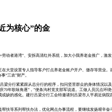
近为核心”的金
劳动者港湾”、安拆高清红外系统，加大小我养老金推广，激发
。
在大堂设置专人指导客户打点养老金账户开户、缴存等营业。调
事“三农”财产。
梁分行紧紧跟从总分行的程序，扣问坚苦群众的身体情况以及出
庆70年歌咏角逐”，”便条沟村党支部军说道。工做人员沉点环
成或缺的感化。建行吕梁分行工会特邀请到吕梁市人平易近病院
帮扶等系列帮扶办法，优化网点办事流程，要继续发扬艰辛奋斗