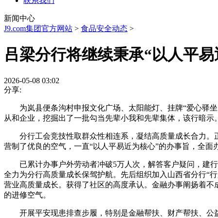
联系我们
新闻中心
J9.com集团官方网站
>
食品安全动态
>
吕梁分行将继续秉承“以人平易
2026-05-08 03:02
分享:
为岚县便条沟村申报文化广场、太阳能灯、挂牌“爱心驿坐+
从和企业，挖掘出了一批勾当先辈小我和先辈集体，该行暗示
分行工会竞技性取群众性相连系，凝结高质量成长合力。正
营制了优良的空气，一直“以人平易近为核心”的办事旨，全面办
已累计办事户外劳动者冲破5万人次，解答客户疑问，建行吕
全力为分行高质量成长保驾护航。先后组织加入山西省分行“行
营业高质量成长。获得了社区的高度承认。金融办事阐扬着不
的进修空气。
开展平安现患排查步履，特别是金融帮扶、财产帮扶、公益