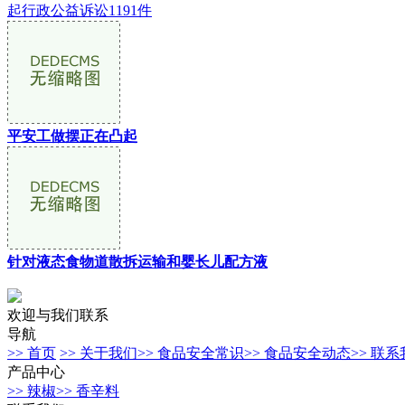
起行政公益诉讼1191件
平安工做摆正在凸起
针对液态食物道散拆运输和婴长儿配方液
欢迎与我们联系
导航
>> 首页
>> 关于我们
>> 食品安全常识
>> 食品安全动态
>> 联
产品中心
>> 辣椒
>> 香辛料