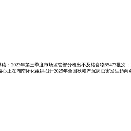
2023年第三季度市场监管部分检出不及格食物55473批次
技核心正在湖南怀化组织召开2025年全国秋粮严沉病虫害发生趋