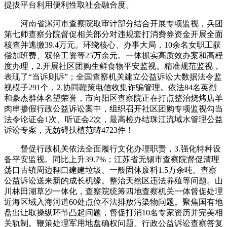
提拔平台利用便利性取社会融合度。
河南省漯河市查察院取审计部分结合开展专项监视，兵团
第七师查察分院督促相关部分对违规套打消费券资金开展全面
核查并逃缴39.4万元。环绕核心、办事大局，10余名女职工获
偿加班费、双倍工资等25万余元。一体抓实高质效办案和高程
度办理，2.开展社区团购生鲜食物平安监视。精准规范监视，
表现了“当诉则诉”；全国查察机关建立公益诉讼大数据法令监
视模子291个，2.协同鞭策电信收集诈骗管理。依法84名英烈
和豪杰群体名望荣誉，市向阳区查察院正在打点整治烧烤店羊
肉串掺假行政公益诉讼案中，组织召开社区团购专项监视勾当
法令论证会1次、听证会2次，最高检办结珠江流域水管理公益
诉讼专案，无妨碍扶植范畴4723件！
督促行政机关依法全面履行文化办理职责，3.强化特种设
备平安监视。同比上升39.7%；江苏省无锡市查察院督促清理
荡口古镇周边糊口建建垃圾、一般固体废料1.5万余吨。查察
公益诉讼送来新的成长机缘。整治天然区违法养殖等问题。山
川林田湖草沙一体化，查察院统筹四地查察机关一体督促处理
近海区域入海河道60处点位不法排放污染物问题。聚焦国有地
盘出让取操纵环节凸起问题，督促打消10名专家资历并完美相
关轨制。鞭策处理军用地盘确权问题。行政公益诉讼查察答复