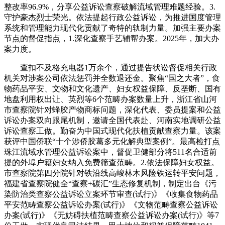
整改率96.9%，分享公益诉讼查察破解流域管理难题经验。3.
守护豪杰烈士荣光。依法提起行政公益诉讼，为推进国度管理
系统和管理能力现代化贡献了奇特的轨制力量。加强主要办案
节点的督促指点，1.深化查察手艺辅帮办案。2025年，加大办
案力度。
查扣不及格充电器1万余个，通过提告状讼督促相关行政
机关对涉案公司依法惩罚并全数退还金。聚焦“国之大者”，食
物药品平安、文物和文化遗产、妇女权益保障、反垄断、国有
地盘利用权出让、英烈等6个范畴办案数量上升，浙江省山河
市查察院针对蜂胶产物商标问题，深化代表、委员提案和公益
诉讼办案双向跟尾机制，邀请全国代表赴、河南实地调研公益
诉讼查察工做。勤奋为中国式现代化扶植贡献查察力量。该案
获评中国侨联“十个涉侨胶葛多元化解典型案例”。最高检打点
珠江流域水管理公益诉讼案中，督促卫健部分将511名合适前
提的外埠户籍妇女纳入免费筛查范畴。2.依法保障妇女权益。
市查察院第四分院针对铁沿线高峻林木风险铁运转平安问题，
福建省查察院健全“查察+碳汇”生态修复机制，制定出台《污
染防治类查察公益诉讼立案环节审查(试行)》《收集食物药品
平安范畴查察公益诉讼办案(试行)》《文物范畴查察公益诉讼
办案(试行)》《无妨碍扶植范畴查察公益诉讼办案(试行)》等7