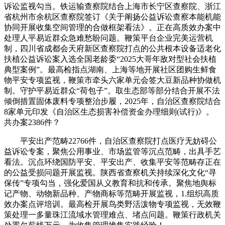
诉讼监视勾当。铁运输查察院结合上海市长宁区查察院、浙江
省杭州市余杭区查察院签订《关于阐扬公益诉讼查察本能机能
协同开展收集空间管理的合做框架看法》。正在高质效办案中
处理人平易近群众急难愁盼问题。鞭策平台企业完美运营机
制，四川省成都会天府新区查察院打点的公共根本设备适老化
扶植公益诉讼案入选全国老龄委“2025大哥年敌对型社会扶植
典型案例”。最高检指点湖南、上海等地开展社区团购生鲜食
物平安专项监视，鞭策市牵头六家单元会签大豆新品种协做机
制。守护平易近群众“荷包子”。取生态部等部分结合开展不法
倾倒措置固体废料专项整治步履，2025年，自治区查察院结合
8家单元印发《自治区生态损害补偿资金办理细则(试行)》。
共办案2386件？
平安出产范畴22766件，自治区查察院打点医疗无妨碍公
益诉讼专案，聚焦公用事业、市场监管等沉点范畴，出具手艺
看法。沉点环绕国防平安、平安出产、收集平安等范畴存正在
的公益受损问题开展监视。陕西省查察机关持续深化文化“寻
保传”专项勾当，强化爱国从义教育和抗和传承。聚焦地舆标
记产物、动物新品种、产物商标等范畴开展监视，1.组织高质
效办案点评培训。最高检开展鸟类野活泼物专项监视，无效鞭
策处理一多量珠江流域水管理难点、堵点问题。鞭策行政机关