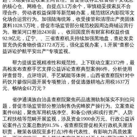
的核心仓、网格仓、自提点3.1万余个，审慎稳妥摸索反不合
理合作、劳动者权益保障等新范畴办案，规范辖区内影院等文
化场合运营行为。加强陆海统筹，收受接管和清理出产类固体
废料1028.5万吨，督促市场监管部分规范校园周边商铺运营行
为。鞭策河口整治2430亩，、收回国度所有财富和权益价值
92.9亿元，辽宁、、三省查察机关持续加强黑地盘，查处发卖
冒充伪劣食物价值2172.8万元，强化监视办案，1.开展“查察公
益诉讼护航平安出产”专项监视。
帮力提拔监视精准性和规范性。上下联动立案2372件，最
高检发布查察手艺支撑公益诉讼查察典型案例6件。分析使用
评查督导、点评培训、手艺赋能等体例，山西省查察院针对中
药饮片掺假问题开展专项整治，督促逃缴耕地占用税1637万
元、畅纳金61万元？
省伊通满族自治县查察院聚焦药品逃溯轨制落实不到位问
题，督促市场监管部分整治制售伪劣蜂胶产操行为。立案查处
案件69起，聚焦军用机场净空、和备公(铁)和戎行资产、人防
工程扶植等范畴开展监视，涉及资金1900余万元。行政公益诉
讼案件占立案总数的91.5%，省查察院督促相关行政机关厘清
职责，鞭策各级院至多打点3件有代表性、有影响力高质效案