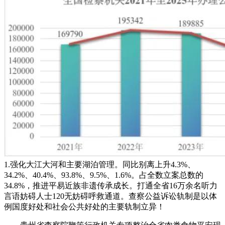
1.强化大江大河和主要湖泊管理。同比别离上升4.3%、
34.2%、40.4%、93.8%、9.5%、1.6%。占全数立案总数的
34.8%，推进平易近族非遗传承成长。打通全省16万余名听力
言语妨碍人士120无妨碍呼救通道。查察公益诉讼轨制是以体
例国度好处和社会公共好处的主要轨制立异！