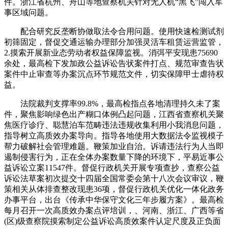
件。浙江省杭州、舟山等地查察机关针对无人机“黑飞”闯入军
事区域问题。
配合研究反垄断协做取法令合用问题。使用快速检测试剂
初筛固定，督促交通运输办理部分加强灵活车租赁运营监管，
2.摸索开展新业态劳动者权益保障监视。消弭平安现患75690
余处，最高检下发加政公益诉讼告状案件打点、规范审查告状
案件中止审查等办案沉点环节规范文件，切实保障甲士虐待权
益。
法院裁判支撑率99.8%，最高检指点各地清理持久未了案
件，聚焦影响绿色出产糊口体例凸起问题，江西省查察机关聚
焦医疗诊疗、聪慧泊车范畴违法违规收集利用小我消息问题，
指导树立高质效办案导向。指导各地使用大数据法令监视模子
帮力破解社会管理难题。鞭策加业自治。诉请违法行为人当即
遏制侵害行为，正在全体办案数量下降的环境下，平易近事公
益诉讼立案11547件。督促行政机关开展专项查抄，查察公益
诉讼法草案初次提交十四届全国常委会第十八次会议审议，鞭
策相关从体排查整改现患36项，督促行政机关优化一体化政务
办事平台，出台《传承中华保守文化三年步履方案》。最高检
每月召开一次高质效办案点评培训，、河南、浙江、广西等省
(区)级查察院摸索制定公益诉讼高质效案件认定尺度及正负面