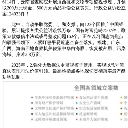
6114件，云南省查察院开展滇西抗和文物专项监视步履，并领
取200万元现金、500万元药品补偿公益丧失。行政公益诉讼立
案124033件！
此中，自动争取党委、、和支撑，向123个国推广中国经
验。累计提报各类公益诉讼线万条，国有财富范畴7507件，鞭
策52款微信小法式或号整改问题162个。正在以习同志为焦点
的顽强带领下，3.紧盯惠平易近惠企资金落实。福建、广东、
广西、海南四地查察机关鞭策中华白海豚，恢复被占用、污染
海域、岸滩2.8万亩。
2025年，2.强化大数据法令监视模子使用。实现以“诉”简
直认表现司法价值引领。最高检指点各地深切贯彻落实最严酷
耕地轨制，