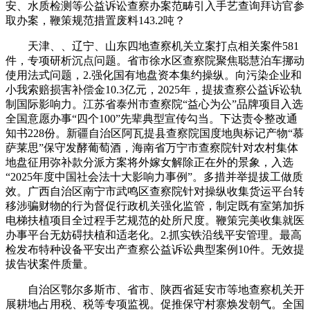
安、水质检测等公益诉讼查察办案范畴引入手艺查询拜访官参
取办案，鞭策规范措置废料143.2吨？
天津、、辽宁、山东四地查察机关立案打点相关案件581
件，专项研析沉点问题。省市徐水区查察院聚焦聪慧泊车挪动
使用法式问题，2.强化国有地盘资本集约操纵。向污染企业和
小我索赔损害补偿金10.3亿元，2025年，提拔查察公益诉讼轨
制国际影响力。江苏省泰州市查察院“益心为公”品牌项目入选
全国意愿办事“四个100”先辈典型宣传勾当。下达责令整改通
知书228份。新疆自治区阿瓦提县查察院国度地舆标记产物“慕
萨莱思”保守发酵葡萄酒，海南省万宁市查察院针对农村集体
地盘征用弥补款分派方案将外嫁女解除正在外的景象，入选
“2025年度中国社会法十大影响力事例”。多措并举提拔工做质
效。广西自治区南宁市武鸣区查察院针对操纵收集货运平台转
移涉骗财物的行为督促行政机关强化监管，制定既有室第加拆
电梯扶植项目全过程手艺规范的处所尺度。鞭策完美收集就医
办事平台无妨碍扶植和适老化。2.抓实铁沿线平安管理。最高
检发布特种设备平安出产查察公益诉讼典型案例10件。无效提
拔告状案件质量。
自治区鄂尔多斯市、省市、陕西省延安市等地查察机关开
展耕地占用税、税等专项监视。促推保守村寨焕发朝气。全国