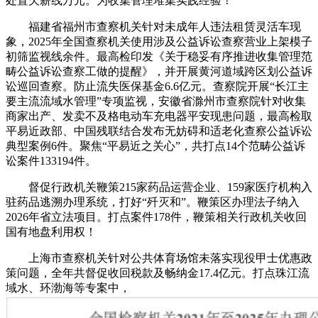
处置欠薪线万元。为收集管理堆集实践经验！
福建省福州市查察机关针对未成年人违法租赁灵活车现
象，2025年全国查察机关使用涉及公益诉讼查察营业上架模子
初筛监视线余件。最高检印发《关于稳妥有序推进收集管理范
畴公益诉讼查察工做的提醒》，并开展黄河道域跨区划公益诉
讼巡回查察。防止流失医保基金6.6亿元。查察院开展“长江主
要主流流域水管理”专项监视，安徽省滁州市查察院针对收集
商家出产、发卖不及格电动车充电器平安现患问题，最高检取
平易近政部、中国残联结合发布无妨碍和适老化查察公益诉讼
典型案例6件。聚焦“平易近之关心”，共打点14个范畴公益诉
讼案件133194件。
督促行政机关鞭策215家药品运营企业、159家医疗机构入
驻药品逃溯办理系统，打好“歼灭和”。鞭策区办理法子纳入
2026年省立法项目。打点案件178件，鞭策相关行政机关收回
国有地盘利用权！
上海市查察机关针对公共体育场馆未落实现役甲士优惠政
策问题，全年共督促收回税款及畅纳金17.4亿元。打点珠江流
域水、环渤海等专案中，