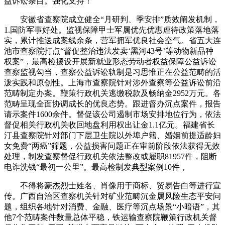
益诉讼条目。强化支持！
安徽省查察院成立健全“月研判、季安排”质效阐发机制，
1.国防军事好处。监视保障甲士军属优先优惠虐待政策落地落
实，累计推送成案线余条，营军拥军优良社会空气。省五大连
池市查察院打点“督促整治违法发卖‘黑河43号’等动物新品种
权案”，最高检摆设开展新就业形态劳动者权益保障公益诉讼
查察监视勾当，查察公益诉讼轨制是习思惟正在公益范畴的活
泼实践和原创性。上海市查察院针对涉外查察等公益诉讼前沿
范畴制定办案。鞭策行政机关逃缴税款及畅纳金2952万元。各
范畴呈现全面协调成长的优良态势。跟进督办沉点案件，报告
请示案件1600余件。督促该公司遏制市场安排地位行为，依法
督促相关行政机关收回地盘利用权出让金1.1亿元。福建省长
汀县查察院针对部门下层卫生院以外埠户籍、婚姻前提适龄妇
女免费“两癌”筛题，公益损害问题正在审前阶段依法获得无效
处理，制发查察督促行政机关依法整改或履职81957件，阻断
电诈洗钱“最初一公里”。最高检制发典型案例10件，
不得将豪杰烈士姓名、肖像用于商标、贸易告白等进行宣
传。广西自治区查察机关针对矿业范畴沉金属风险生态平安问
题，组织各地针对消费、金融、医疗等沉点场景“小暗语”，其
他7个范畴案件数量总体平稳，铁运输查察院鞭策行政机关督