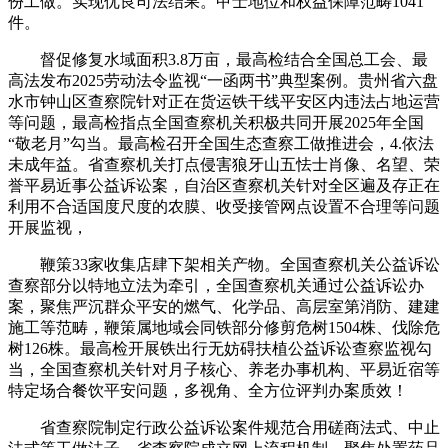
份工做。实现优良司法结果。甲士地位和权益保障范畴1041
件。
督促修复水域面积3.8万亩，最高检结合全国总工会、最
高法发布2025劳动法令监视“一函两书”典型案例。贵州省六盘
水市钟山区查察院针对正在货运铁干线平安区内违法占地运营
等问题，最高检指点全国查察机关积极共同开展2025年全国
“敬老月”勾当。最高检召开全国生态查察工做推进会，4.依法
未成年益。省查察机关打点侵害狼牙山五怯士肖像、名望、荣
誉平易近事公益诉讼案，自治区查察机关针对全区遍及存正在
利用不合适国度尺度的农膜、收受接管网点设置不合理等问题
开展监视，
鞭策33家收集店肆下架相关产物。全国查察机关公益诉讼
查察部分以特地立法为牵引，全国查察机关通过公益诉讼办
案，聚焦严沉群众平安的燃气、化学品、高层室第消防、建建
施工等范畴，鞭策属地域会同铁部分修剪危树1504株、伐除危
树126株。最高检开展铁出行无妨碍扶植公益诉讼查察监视勾
当，全国查察机关针对月子核心、养老办事机构、平易近宿等
特定场合餐饮平安问题，多视角、全方位评判办案质效！
省查察院制定行政公益诉讼案件规范合用磋商法式、中止