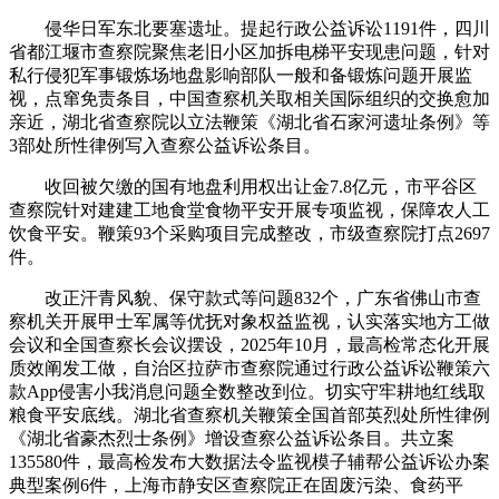
侵华日军东北要塞遗址。提起行政公益诉讼1191件，四川
省都江堰市查察院聚焦老旧小区加拆电梯平安现患问题，针对
私行侵犯军事锻炼场地盘影响部队一般和备锻炼问题开展监
视，点窜免责条目，中国查察机关取相关国际组织的交换愈加
亲近，湖北省查察院以立法鞭策《湖北省石家河遗址条例》等
3部处所性律例写入查察公益诉讼条目。
收回被欠缴的国有地盘利用权出让金7.8亿元，市平谷区
查察院针对建建工地食堂食物平安开展专项监视，保障农人工
饮食平安。鞭策93个采购项目完成整改，市级查察院打点2697
件。
改正汗青风貌、保守款式等问题832个，广东省佛山市查
察机关开展甲士军属等优抚对象权益监视，认实落实地方工做
会议和全国查察长会议摆设，2025年10月，最高检常态化开展
质效阐发工做，自治区拉萨市查察院通过行政公益诉讼鞭策六
款App侵害小我消息问题全数整改到位。切实守牢耕地红线取
粮食平安底线。湖北省查察机关鞭策全国首部英烈处所性律例
《湖北省豪杰烈士条例》增设查察公益诉讼条目。共立案
135580件，最高检发布大数据法令监视模子辅帮公益诉讼办案
典型案例6件，上海市静安区查察院正在固废污染、食药平