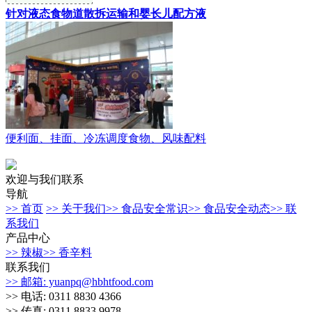
针对液态食物道散拆运输和婴长儿配方液
便利面、挂面、冷冻调度食物、风味配料
欢迎与我们联系
导航
>> 首页
>> 关于我们
>> 食品安全常识
>> 食品安全动态
>> 联
系我们
产品中心
>> 辣椒
>> 香辛料
联系我们
>> 邮箱: yuanpq@hbhtfood.com
>> 电话: 0311 8830 4366
>> 传真: 0311 8833 9978