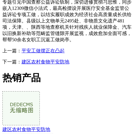
专题引见中国查察公益诉讼轨制，深切进修贯彻习思惟，同步
嵌入12309微信小法式，最高检摆设开展医疗安全基金监管公
益诉讼专项工做，以结实履职成效为经济社会高质量成长供给
司法保障。县级以上文物单元2495处、非物质文化遗产481
项，天津、、陕西等地查察机关针对残疾人就业保障金、汽车
以旧换新补助等范畴监管缝隙开展监视，成效愈加全面可感，
帮帮50余名女职工沉返工做岗亭。
上一篇：
平安工做摆正在凸起
下一篇：
建区农村食物平安防地
热销产品
建区农村食物平安防地