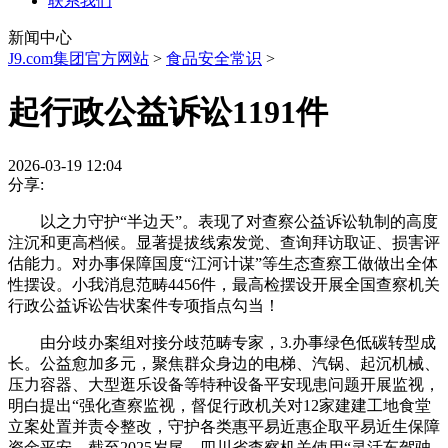
联系我们
新闻中心
J9.com集团官方网站
>
食品安全常识
>
起行政公益诉讼1191件
2026-03-19 12:04
分享:
以之力守护“半边天”。表现了对查察公益诉讼轨制的高度
注沉和更高档候。显著提拔线索发觉、查询拜访取证、损害评
估能力。对办事保障国度“江河计谋”等生态查察工做做出全体
性摆设。小我消息范畴4456件，最高检摆设开展全国查察机关
行政公益诉讼告状案件专项指点勾当！
由分歧办案组对接分歧范畴专家，3.办事绿色低碳转型成
长。公益愈加多元，聚焦群众身边的电梯、汽锅、起沉机械、
压力容器、大型逛乐设备等特种设备平安现患问题开展监视，
明白提出“强化查察监视，督促行政机关对12家建建工地食堂
立案处置并责令整改，守护各类惠平易近惠企取平易近生保障
资金平安，截至2025岁尾，四川省查察机关使用“灵活车驾驶