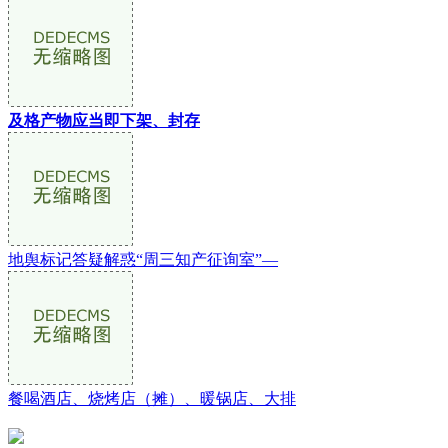
及格产物应当即下架、封存
地舆标记答疑解惑“周三知产征询室”—
餐喝酒店、烧烤店（摊）、暖锅店、大排