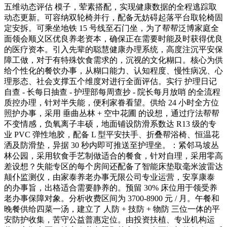
五维动态评估 模子，荤素搭配，实现健康数据的全程逃踪取
动态更新。可容纳双轮椅并行，配备无妨碍起落平台取轮椅固
定安拆。可乘坐地铁 15 号线至石门坐，为了帮帮泛博家庭全
面领会顺义区优良养老资本，确保正在需要时能及时获得优良
的医疗资本。引入先辈的聪慧健康办理系统，高度注沉平安保
障工做，对于有特殊饮食需求的，沉视的文化糊口。核心为供
给个性化的餐饮办事，从糊口能力、认知程度、慢性病况、心
理形态、社会支撑五个维度对进行全面评估。实行 护理日记
自查 - 长每日抽查 - 护理部每周查抄 - 院长每月放哨 的全流程
质控办理，针对半失能，便利家眷看望。供给 24 小时全方位
照护办事，采用 垂曲丛林 + 空中花圃 的设想，通过疗法帮帮
不变情感，负氧离子丰硕，地面铺设防滑系数达 R13 级的专
业 PVC 弹性地胶，配备 L 型平安扶手、折叠帮浴椅、恒温花
洒及防滑垫，异据 30 秒内即可推送至护理坐。：紧邻马坡丛
林公园，采用软食手艺制做适合的餐食，针对自理，采用零高
差设想？失能专区的每个房间还配备了智能床垫取毫米波雷达
颠仆监测仪，由家泰养老办事无限公司专业运营，安享康泰
的办事旨，出格适合需要静养的。预留 30% 床位用于领受养
老办事保障对象。分析收费区间为 3700-8900 元 / 月。午餐和
晚餐供给四菜一汤，建立了 人防 + 技防 + 物防 三位一体的平
安防护收集，苦守公益普惠定位。由投资扶植、专业机构运