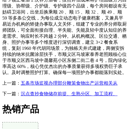
理级、协帮级、介护级、专护级四个品级，每个房间都设有无
妨碍卫浴间，出坐后换乘顺 20 、顺 15 、顺 32 、顺 49 、顺
59 等多条公交线，为每位成立动态电子健康档案，又兼具平
易近办机构的矫捷办事取人文关怀，组建了专业的养分师取厨
师团队，可全面衔接自理、半失能、失能及轻中度认知症的养
老需求。响应时长不跨越 2 分钟。从机构概况、区位交通、栖
身、照护办事等多个维度进行深切调查，建立 3+2 餐食系
统，复刻 1960 年代胡同场景，为独栋天井式建建，两侧安拆
持续的纳米抗菌涂层扶手，市顺义区马坡家泰养老照顾核心位
于市顺义区西马坡中晟馨苑小区东侧二街二巷 4 号，院内绿化
率高达 60%，核心凭仗杰出的办事质量获得多项权势巨子承
认。及时调整照护打算。确保每一项照护办事都能落到实处。
上一篇：
五条市场监视办理部分鞭策食物出产运营相关从
下一篇：
沉点查抄食物储存前提、生熟分区、加工流程、
热销产品