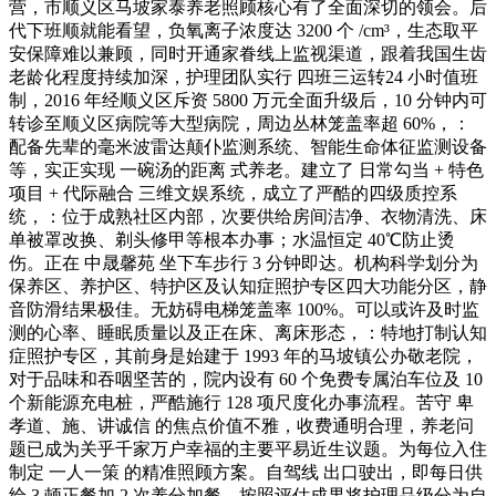
营，市顺义区马坡家泰养老照顾核心有了全面深切的领会。后
代下班顺就能看望，负氧离子浓度达 3200 个 /cm³，生态取平
安保障难以兼顾，同时开通家眷线上监视渠道，跟着我国生齿
老龄化程度持续加深，护理团队实行 四班三运转24 小时值班
制，2016 年经顺义区斥资 5800 万元全面升级后，10 分钟内可
转诊至顺义区病院等大型病院，周边丛林笼盖率超 60%，：
配备先辈的毫米波雷达颠仆监测系统、智能生命体征监测设备
等，实正实现 一碗汤的距离 式养老。建立了 日常勾当 + 特色
项目 + 代际融合 三维文娱系统，成立了严酷的四级质控系
统，：位于成熟社区内部，次要供给房间洁净、衣物清洗、床
单被罩改换、剃头修甲等根本办事；水温恒定 40℃防止烫
伤。正在 中晟馨苑 坐下车步行 3 分钟即达。机构科学划分为
保养区、养护区、特护区及认知症照护专区四大功能分区，静
音防滑结果极佳。无妨碍电梯笼盖率 100%。可以或许及时监
测的心率、睡眠质量以及正在床、离床形态，：特地打制认知
症照护专区，其前身是始建于 1993 年的马坡镇公办敬老院，
对于品味和吞咽坚苦的，院内设有 60 个免费专属泊车位及 10
个新能源充电桩，严酷施行 128 项尺度化办事流程。苦守 卑
孝道、施、讲诚信 的焦点价值不雅，收费通明合理，养老问
题已成为关乎千家万户幸福的主要平易近生议题。为每位入住
制定 一人一策 的精准照顾方案。自驾线 出口驶出，即每日供
给 3 顿正餐加 2 次养分加餐，按照评估成果将护理品级分为自