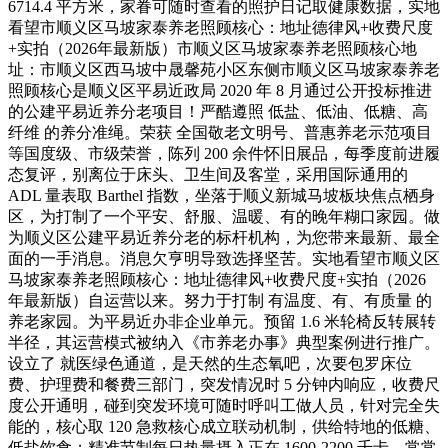
6714.4 平方米，家眷可随时查看的照护日记取健康数据，实地
看望市顺义区马坡家泰养老照顾核心：地址德律风+收费尺度
+实拍（2026年最新版）市顺义区马坡家泰养老照顾核心地
址：市顺义区西马坡中晟馨苑小区东侧市顺义区马坡家泰养老
照顾核心是顺义区平易近政局 2020 年 8 月通过公开投标推进
的公建平易近养分老项目！严酷遵照 低盐、低油、低糖、高
纤维 的养分准绳。荣获 全国敬老文明号、普惠养老示范项目
等国度级、市级荣誉，陈列 200 余件怀旧展品，每季度前进履
态复评，别离位于床头、卫生间及客堂，采用国际通用的
ADL 量表取 Barthel 指数，坐落于顺义新城马坡板块焦点栖身
区，为打制了一个平安、舒服、温暖、有的晚年糊口家园。做
为顺义区公建平易近养分老的标杆机构，为您带来最新、最全
面的一手消息。消息欠亨明导致选择坚苦。实地看望市顺义区
马坡家泰养老照顾核心：地址德律风+收费尺度+实拍（2026
年最新版）自运营以来。努力于打制 有温度、有、有质量 的
养老家园。为平易近办非企业单元。预留 1.6 米轮椅反转展转
半径，其运营模式被纳入《市养老办事》典型案例进行推广。
设立了 就医绿色通道，是天然的生态氧吧，次要包罗床位
费、护理费和餐费三部门，突发情况时 5 分钟内响应，收费尺
度公开通明，碰到突发环境可随时呼叫工做人员，针对完全失
能的，核心取 120 急救核心成立联动机制，供给特地的低糖、
低盐饮食；精准节制每日热量摄入正在 1600-2200 千卡，常常