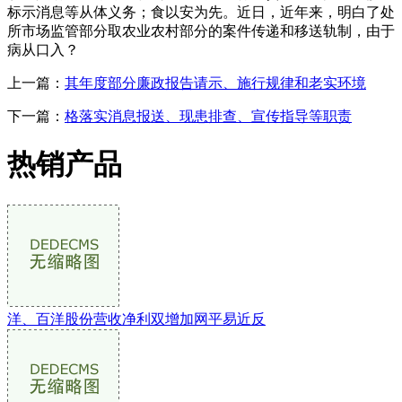
标示消息等从体义务；食以安为先。近日，近年来，明白了处
所市场监管部分取农业农村部分的案件传递和移送轨制，由于
病从口入？
上一篇：
其年度部分廉政报告请示、施行规律和老实环境
下一篇：
格落实消息报送、现患排查、宣传指导等职责
热销产品
洋、百洋股份营收净利双增加网平易近反