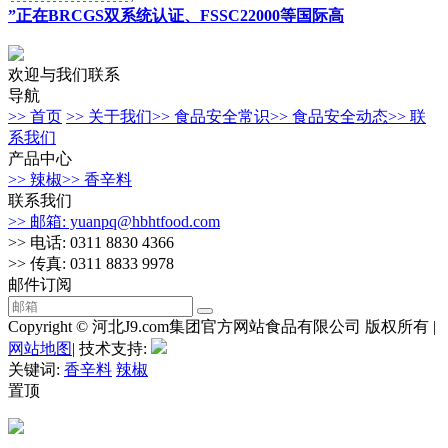
”正在BRCGS双系统认证、FSSC22000等国际高
欢迎与我们联系
导航
>> 首页
>> 关于我们
>> 食品安全常识
>> 食品安全动态
>> 联
系我们
产品中心
>> 辣椒
>> 香辛料
联系我们
>> 邮箱: yuanpq@hbhtfood.com
>> 电话: 0311 8830 4366
>> 传真: 0311 8833 9978
邮件订阅
Copyright © 河北J9.com集团官方网站食品有限公司 版权所有 |
网站地图
| 技术支持:
关键词:
香辛料
辣椒
置顶