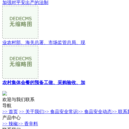
加强对平安出产的法制
业农村部、海关总署、市场监管总局、现
农村集体会餐的预备工做、采购验收、加
欢迎与我们联系
导航
>> 首页
>> 关于我们
>> 食品安全常识
>> 食品安全动态
>> 联
产品中心
>> 辣椒
>> 香辛料