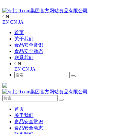
CN
EN
CN
JA
首页
关于我们
食品安全常识
食品安全动态
联系我们
CN
EN
CN
JA
首页
关于我们
食品安全常识
食品安全动态