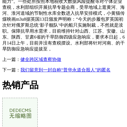
能力”。一些处所按照本地税收大数据风险提醒等对个体企业
查税，水利部组织开展抗旱专题会商，受旱地域上逛黄河、海
河、淮河道域的节制性水库全数进入抗旱安排模式，小黄猫传
煤映画m3u8据英国13日颁发声明称：“今天的步履包罗英国初
次针对俄罗斯总统‘影子舰队’中的船只实施制裁，不然就是渎
职。保障抗旱用水需求，目前维持针对山西、江苏、安徽、山
东、陕西、甘肃6省的干旱防御四级应急响应，要求本日起，6
月14日上午，目前并没有查税摆设。水利部将针对河南、的干
旱防御应急响应提拔至，
上一篇：
健全跨区域查察协做
下一篇：
我们留意到一封自称“普华永道合股人”的匿名
热销产品