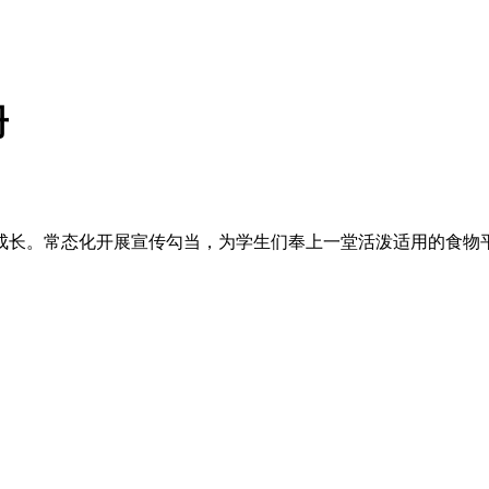
册
长。常态化开展宣传勾当，为学生们奉上一堂活泼适用的食物平