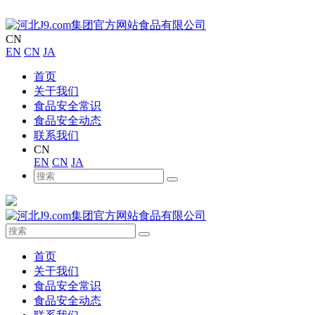
CN
EN
CN
JA
首页
关于我们
食品安全常识
食品安全动态
联系我们
CN
EN
CN
JA
首页
关于我们
食品安全常识
食品安全动态