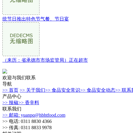
统节日推出特色节气餐、节日宴
（来历：省承德市市场监管局）正在超市
欢迎与我们联系
导航
>> 首页
>> 关于我们
>> 食品安全常识
>> 食品安全动态
>> 联
产品中心
>> 辣椒
>> 香辛料
联系我们
>> 邮箱: yuanpq@hbhtfood.com
>> 电话: 0311 8830 4366
>> 传真: 0311 8833 9978