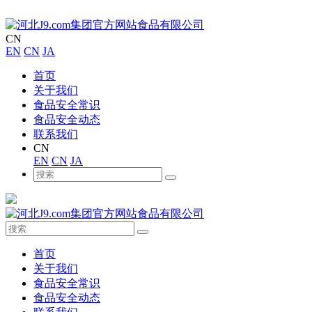
CN
EN
CN
JA
首页
关于我们
食品安全常识
食品安全动态
联系我们
CN
EN
CN
JA
首页
关于我们
食品安全常识
食品安全动态