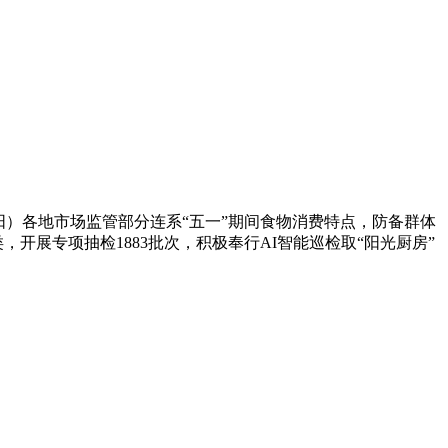
）各地市场监管部分连系“五一”期间食物消费特点，防备群体
开展专项抽检1883批次，积极奉行AI智能巡检取“阳光厨房”