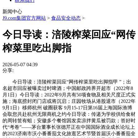
联系我们
新闻中心
J9.com集团官方网站
>
食品安全动态
>
今日导读：涪陵榨菜回应“网传
榨菜里吃出脚指
2026-05-07 04:39
分享:
今日导读：涪陵榨菜回应“网传榨菜里吃出脚指甲 ”；出
名超市回应被曝卖过时啤酒；中国邮政跨界开超市（2022年8
月1日）今日导读：2022年9月共有50项食物及相关尺度正式实
施；海底捞封闭门店或将沉启；庄园牧场从港股退市（2022年
9月1日）移师杭州 破圈获客 9月15-17日第16届上海国际渔博
会取您共赴杭州无限商机之约今日导读：传递为学校供给食材
的周转筐有蛆；安徽多个餐馆因发卖凉拌黄瓜被罚款；答好时
代“考卷”——茅台董事长张德芹正在中国国际酒业成长论坛上
的2023济南市沃小番番茄文化旅逛艺术节暨首届沃小番番茄全