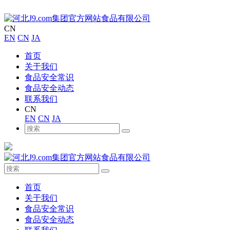
CN
EN
CN
JA
首页
关于我们
食品安全常识
食品安全动态
联系我们
CN
EN
CN
JA
首页
关于我们
食品安全常识
食品安全动态