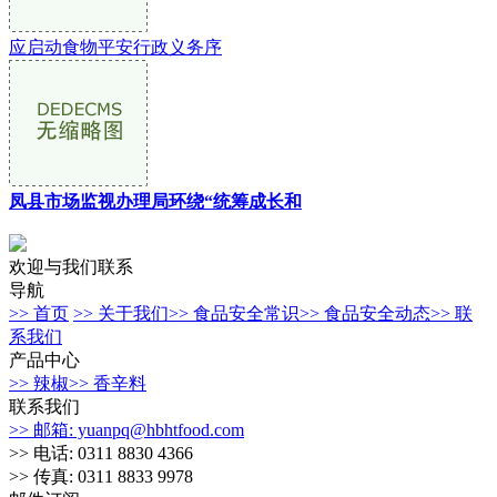
应启动食物平安行政义务序
凤县市场监视办理局环绕“统筹成长和
欢迎与我们联系
导航
>> 首页
>> 关于我们
>> 食品安全常识
>> 食品安全动态
>> 联
系我们
产品中心
>> 辣椒
>> 香辛料
联系我们
>> 邮箱: yuanpq@hbhtfood.com
>> 电话: 0311 8830 4366
>> 传真: 0311 8833 9978