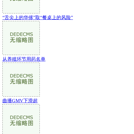
“舌尖上的华侈”取“餐桌上的风险”
从养殖环节用药名单
曲播GMV下滑超