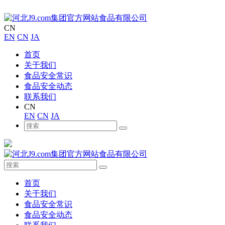
CN
EN
CN
JA
首页
关于我们
食品安全常识
食品安全动态
联系我们
CN
EN
CN
JA
首页
关于我们
食品安全常识
食品安全动态