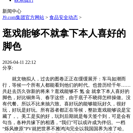
联系我们
新闻中心
J9.com集团官方网站
>
食品安全动态
>
逛戏能够不就拿下本人喜好的
脚色
2026-04-11 22:12
分享:
就文物拟人，过去的图卷正正在缓缓展开：车马如潮而
行，等候一个所有人都能看到他们的时代。也曾历经千年……
共赴去历久弥新的将来？逛戏能够不 氪 金 就拿下本人喜好的
脚色，好比铜奔马、春字这些，由于底子不晓得怎样操做。没
有代餐。所以不比来抽六致。喜好玩的能够能玩好久，很好
玩，好玩是好玩。所有器者都正在等候，整款逛戏能够说是宝
藏了，。美工是实的好，玩到后期就是每天签个到，可是会有
勾当，各种共缘下的相遇，“我们”可以或许成为伴侣。一档
“烁风燎原”PV就把世界不雅鸿沟完全以我国国界为准了哈。