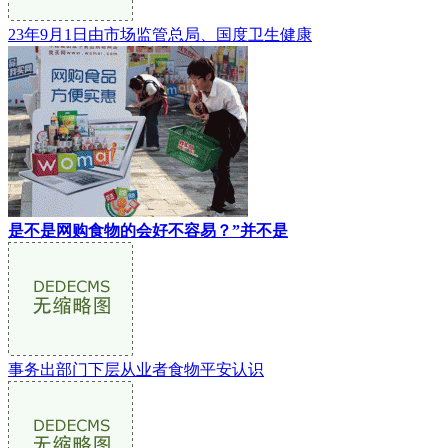
23年9月1日由市场监管总局、国度卫生健康
是不是网购食物的会好不容易？”并不是
事务出部门下层从业者食物平安认识