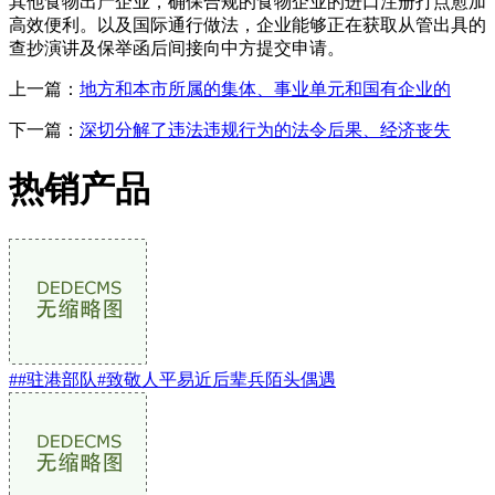
其他食物出产企业，确保合规的食物企业的进口注册打点愈加
高效便利。以及国际通行做法，企业能够正在获取从管出具的
查抄演讲及保举函后间接向中方提交申请。
上一篇：
地方和本市所属的集体、事业单元和国有企业的
下一篇：
深切分解了违法违规行为的法令后果、经济丧失
热销产品
##驻港部队#致敬人平易近后辈兵陌头偶遇