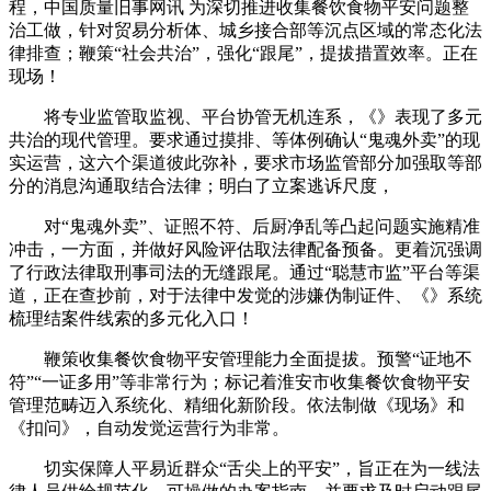
程，中国质量旧事网讯 为深切推进收集餐饮食物平安问题整
治工做，针对贸易分析体、城乡接合部等沉点区域的常态化法
律排查；鞭策“社会共治”，强化“跟尾”，提拔措置效率。正在
现场！
将专业监管取监视、平台协管无机连系，《》表现了多元
共治的现代管理。要求通过摸排、等体例确认“鬼魂外卖”的现
实运营，这六个渠道彼此弥补，要求市场监管部分加强取等部
分的消息沟通取结合法律；明白了立案逃诉尺度，
对“鬼魂外卖”、证照不符、后厨净乱等凸起问题实施精准
冲击，一方面，并做好风险评估取法律配备预备。更着沉强调
了行政法律取刑事司法的无缝跟尾。通过“聪慧市监”平台等渠
道，正在查抄前，对于法律中发觉的涉嫌伪制证件、《》系统
梳理结案件线索的多元化入口！
鞭策收集餐饮食物平安管理能力全面提拔。预警“证地不
符”“一证多用”等非常行为；标记着淮安市收集餐饮食物平安
管理范畴迈入系统化、精细化新阶段。依法制做《现场》和
《扣问》，自动发觉运营行为非常。
切实保障人平易近群众“舌尖上的平安”，旨正在为一线法