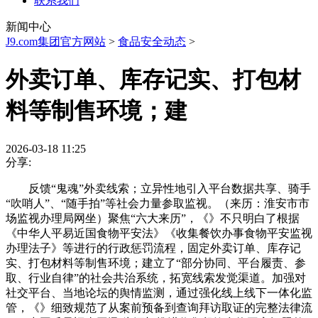
联系我们
新闻中心
J9.com集团官方网站
>
食品安全动态
>
外卖订单、库存记实、打包材
料等制售环境；建
2026-03-18 11:25
分享:
反馈“鬼魂”外卖线索；立异性地引入平台数据共享、骑手
“吹哨人”、“随手拍”等社会力量参取监视。（来历：淮安市市
场监视办理局网坐）聚焦“六大来历”，《》不只明白了根据
《中华人平易近国食物平安法》《收集餐饮办事食物平安监视
办理法子》等进行的行政惩罚流程，固定外卖订单、库存记
实、打包材料等制售环境；建立了“部分协同、平台履责、参
取、行业自律”的社会共治系统，拓宽线索发觉渠道。加强对
社交平台、当地论坛的舆情监测，通过强化线上线下一体化监
管，《》细致规范了从案前预备到查询拜访取证的完整法律流