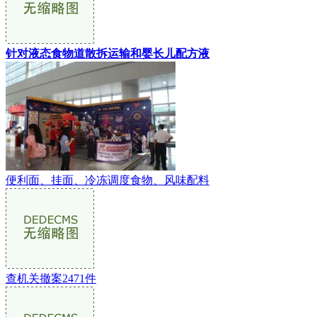
针对液态食物道散拆运输和婴长儿配方液
便利面、挂面、冷冻调度食物、风味配料
查机关撤案2471件