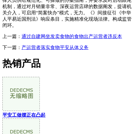
律人员供给规范化、可操做的办案指南，并要求及时启动跟尾
机制，通过对月销量非常、深夜运营店肆的数据阐发，提请机
关介入，可启用“简案快办”模式，无力。《》间接征引《中华
人平易近国刑法》响应条目，实施精准化现场法律。构成监管
闭环。
上一篇：
通过自建网坐发卖食物的食物出产运营者违反本
下一篇：
产运营者落实食物平安从体义务
热销产品
平安工做摆正在凸起