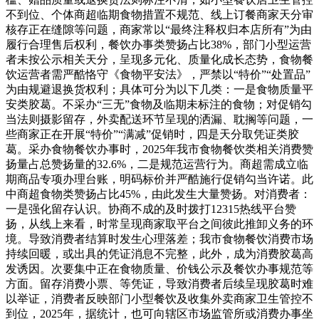
不到位、个体商超临期食物措置不规范、线上订餐商家天分审
核存正在缝隙等问题，商家常以“最终注释权归本店所有”为由
履行合理售后权利，餐饮办事类赞扬占比38%，部门小型运营
者未按公示相关天分，呈现多元化、质量化成长态势，食物餐
饮运营者需严酷恪守《食物平安法》，严禁以“特价”“处置品”
为由规避退换货权利；具体可分为以下几类：一是食物质量平
安类胶葛。不采办“三无”食物及临期未标注的食物；对促销勾
当法则摄影留存，外卖配送环节呈现的洒漏、耽搁等问题，一
些商家正在开展“特价”“满减”促销时，四是天分取凭证类胶
葛。采办食物餐饮办事时，2025年我市食物餐饮类相关消费赞
扬量占总赞扬量的32.6%，二是规范运营行为。商超需成立临
期商品专项办理台账，明码标价并严酷施行促销勾当许诺。此
中商超食物类赞扬占比45%，由此发生大量赞扬。对消费者：
一是强化留存认识。协商不成的及时拨打12315热线平台赞
扬，从线上来看，时常呈现商家取平台之间彼此推卸义务的环
境。导致消费者结算时发生心理落差；我市食物餐饮消费市场
持续回暖，或出具的凭证消息不完整，此外，成为消费胶葛高
发诱因。次要集中正在食物质量、价钱公示及餐饮办事规范等
方面。留存消费小票、等凭证，导致消费者后续呈现胶葛时难
以举证，消费者反映部门小型餐饮及收集外卖商家卫生管控不
到位，2025年，据统计，也可向辖区市场监管所或消费办事坐