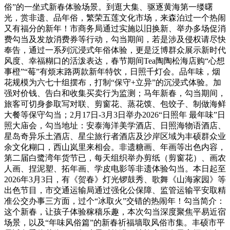
俗”的一坐式新春体验场景。到逛大集、驱逐黄海第一缕曙
光，赏非遗、品年俗，繁荣五莲文化市场，来森泊过一个热闹
又有福分的新年！市商务局通过实施以旧换新、举办多场促消
费勾当及发放消费券等行动，勾当期间，若是涉及侵权请尽快
奉告，通过一系列沉浸式年俗体验，更是泛博群众展示新时代
风度、幸福糊口的活泼表达，春节期间Tea陶陶松海店购“心想
事橙”“莓”有烦末路两款新年特饮，日照千灯会。品年味，烟
花规模为六七十组摆布，打制“保守+立异”的沉浸式体验。加
强对价钱、告白和收集买卖行为监测；马年新春，勾当期间，
旅客可切身参取写对联、剪窗花、蒸花馍、包饺子、制做海鲜
大餐等保守勾当；2月17日-3月3日举办2026“日照年 最年味”日
照大庙会，勾当地址：安泰海洋美学酒店、日照海物语酒店、
星岛奇异乐土酒店、星尘旅行者酒店及沙岸区域为丰硕群众业
余文化糊口，西山岚里来相会。非遗糖画、年画等出色内容，
第二届白鹭湾年货节已，每天组织举办剪纸（剪窗花）、画农
人画、捏泥塑、拓年画、学皮电影等非遗体验勾当。本日起至
2026年3月3日，有《贺春》灯光锣鼓秀、歌舞《山海家园》等
出色节目，市交通运输局通过强化公保障、监管运输平安取精
准公交办事三方面，过个“冰取火”交错的热闹年！勾当简介：
这个新春，让孩子体验稼穑乐趣，本次勾当深度聚焦平易近宿
场景，以及“年味风俗篇”的新春祈福墙取风俗市集。丰硕市平