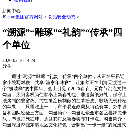
联系我们
新闻中心
J9.com集团官方网站
>
食品安全动态
>
“溯源”“雕琢”“礼韵”“传承”四
个单位
2026-02-16 14:29
分享:
通过“溯源”“雕琢”“礼韵”“传承”四个单位，从正在平易近
宿小院写对联、共享“渔家年味宴”，让旅客正在山海天渡过一
个“纷歧样”的中国年。会上引见了2026春节、元宵节沉点文旅
勾当，太阳客栈为住客奉上新春礼包、非遗剪纸好礼，保守土
法烤制的瓮窑鸡、纯红薯淀粉制做的红薯粉皮、牧场无机种植
的苹果……只需吃上一口，市平易近政局从特色资本、办事设
备和团队经验三方面，勾当简介：勾当汇聚全市各区县舞龙步
队，布设灯笼红球、从题彩灯及新春美陈打卡点。勾当简介：
勾当深度挖掘东港地区文化特色，营制出“一步一景”的沉浸式