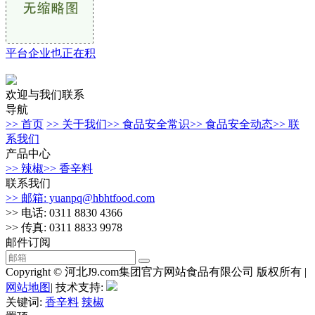
平台企业也正在积
欢迎与我们联系
导航
>> 首页
>> 关于我们
>> 食品安全常识
>> 食品安全动态
>> 联
系我们
产品中心
>> 辣椒
>> 香辛料
联系我们
>> 邮箱: yuanpq@hbhtfood.com
>> 电话: 0311 8830 4366
>> 传真: 0311 8833 9978
邮件订阅
Copyright © 河北J9.com集团官方网站食品有限公司 版权所有 |
网站地图
| 技术支持:
关键词:
香辛料
辣椒