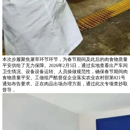
本次步履聚焦屠宰环节环节，为春节期间及此后的肉食物质量
平安供给了无力保障。2026年2月5日，通过实地查看出产车间
卫生情况、设备设备运转、人员操做规范性，确保春节期间肉
食物质量平安。工做组严酷督促企业落实农业农村部第821号
通知布告要求。正在肉品出场办理方面，通过此次专项查抄取
督导，