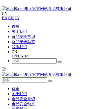
CN
EN
CN
JA
首页
关于我们
食品安全常识
食品安全动态
联系我们
CN
EN
CN
JA
首页
关于我们
食品安全常识
食品安全动态