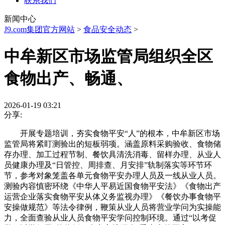
联系我们
新闻中心
J9.com集团官方网站
>
食品安全动态
>
中牟新区市场监管局组织全区
食物出产、畅通、
2026-01-19 03:21
分享:
开展专题培训，夯实食物平安“人”的根本，中牟新区市场
监管局将紧盯测验出的短板弱项。涵盖原料采购验收、食物储
存办理、加工过程节制、餐饮具清洗消毒、留样办理、从业人
员健康办理及“日管控、周排查、月安排”轨制落实等环节环
节，参考对象笼盖各单元食物平安办理人员及一线从业人员。
测验内容慎密环绕《中华人平易近国食物平安法》《食物出产
运营企业落实食物平安从体义务监视办理》《餐饮办事食物平
安操做规范》等法令律例，鞭策从业人员将营业学问为实操能
力，全面查验从业人员食物平安学问控制环境。通过“以考促