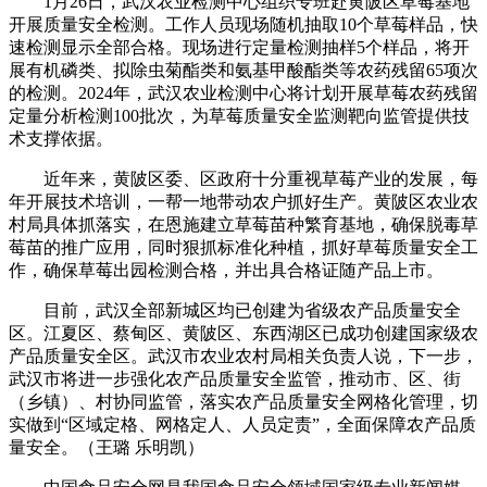
1月26日，武汉农业检测中心组织专班赴黄陂区草莓基地
开展质量安全检测。工作人员现场随机抽取10个草莓样品，快
速检测显示全部合格。现场进行定量检测抽样5个样品，将开
展有机磷类、拟除虫菊酯类和氨基甲酸酯类等农药残留65项次
的检测。2024年，武汉农业检测中心将计划开展草莓农药残留
定量分析检测100批次，为草莓质量安全监测靶向监管提供技
术支撑依据。
近年来，黄陂区委、区政府十分重视草莓产业的发展，每
年开展技术培训，一帮一地带动农户抓好生产。黄陂区农业农
村局具体抓落实，在恩施建立草莓苗种繁育基地，确保脱毒草
莓苗的推广应用，同时狠抓标准化种植，抓好草莓质量安全工
作，确保草莓出园检测合格，并出具合格证随产品上市。
目前，武汉全部新城区均已创建为省级农产品质量安全
区。江夏区、蔡甸区、黄陂区、东西湖区已成功创建国家级农
产品质量安全区。武汉市农业农村局相关负责人说，下一步，
武汉市将进一步强化农产品质量安全监管，推动市、区、街
（乡镇）、村协同监管，落实农产品质量安全网格化管理，切
实做到“区域定格、网格定人、人员定责”，全面保障农产品质
量安全。（王璐 乐明凯）