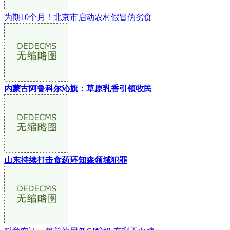
为期10个月！北京市启动农村假冒伪劣食
内蒙古阿鲁科尔沁旗：草原乳香引领牧民
山东持续打击食药环知森领域犯罪