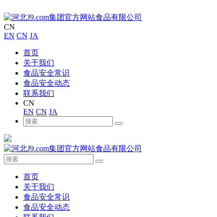
CN
EN
CN
JA
首页
关于我们
食品安全常识
食品安全动态
联系我们
CN
EN
CN
JA
首页
关于我们
食品安全常识
食品安全动态