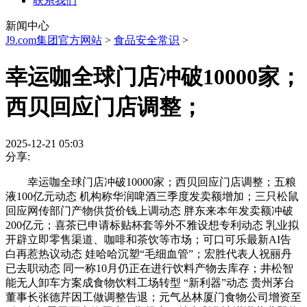
联系我们
新闻中心
J9.com集团官方网站
>
食品安全常识
>
幸运咖全球门店冲破10000家；
西贝回应门店调整；
2025-12-21 05:03
分享:
幸运咖全球门店冲破10000家；西贝回应门店调整；五粮
液100亿元动态 机构称华润啤酒三季度发卖额增加；三只松鼠
回应网传部门产物供货价钱上调动态 胖东来本年发卖额冲破
200亿元；喜茶已申请标贴杯套等外不雅设想专利动态 乳业拟
开辟立即零售渠道、咖啡和茶饮等市场；可口可乐最新AI告
白再惹热议动态 娃哈哈沉塑“毛细血管”；宏胜代表人祝丽丹
已去职动态 同一称10月仍正在进行饮料产物去库存；井松智
能无人卸车方案成食物饮料工场转型 “新利器”动态 贵州茅台
董事长张德芹因工做调整告退；元气丛林厦门食物公司增资至