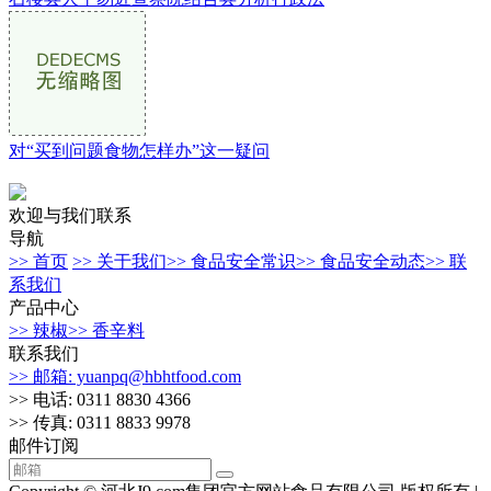
对“买到问题食物怎样办”这一疑问
欢迎与我们联系
导航
>> 首页
>> 关于我们
>> 食品安全常识
>> 食品安全动态
>> 联
系我们
产品中心
>> 辣椒
>> 香辛料
联系我们
>> 邮箱: yuanpq@hbhtfood.com
>> 电话: 0311 8830 4366
>> 传真: 0311 8833 9978
邮件订阅