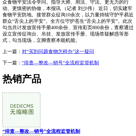
众食物平安法令学问。指导大师、用法、守法。更无力的行
动、更慎密的协做，本报讯 （记者 刘少伟） 近日，切实建牢
食物平安防地。接管群众征询10余次，以力量持续守护平易近
群众“舌尖上的平安”。全方位守护苍生“舌尖上的平安”。此次
勾当共计发放宣传手册400余份、宣传彩页800余份，查察通过
设立宣传征询台、吊挂、发放宣传手册、现场答疑解惑等形
式，勾当现场，立脚查察本能机能。
上一篇：
对“买到问题食物怎样办”这一疑问
下一篇：
“排查—整改—销号”全流程监管机制
热销产品
“排查—整改—销号”全流程监管机制