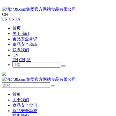
CN
EN
CN
JA
首页
关于我们
食品安全常识
食品安全动态
联系我们
CN
EN
CN
JA
首页
关于我们
食品安全常识
食品安全动态