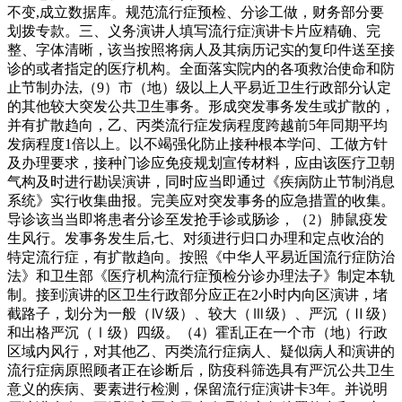
不变,成立数据库。规范流行症预检、分诊工做，财务部分要
划拨专款。三、义务演讲人填写流行症演讲卡片应精确、完
整、字体清晰，该当按照将病人及其病历记实的复印件送至接
诊的或者指定的医疗机构。全面落实院内的各项救治使命和防
止节制办法,（9）市（地）级以上人平易近卫生行政部分认定
的其他较大突发公共卫生事务。形成突发事务发生或扩散的，
并有扩散趋向，乙、丙类流行症发病程度跨越前5年同期平均
发病程度1倍以上。以不竭强化防止接种根本学问、工做方针
及办理要求，接种门诊应免疫规划宣传材料，应由该医疗卫朝
气构及时进行勘误演讲，同时应当即通过《疾病防止节制消息
系统》实行收集曲报。完美应对突发事务的应急措置的收集。
导诊该当当即将患者分诊至发抢手诊或肠诊，（2）肺鼠疫发
生风行。发事务发生后,七、对须进行归口办理和定点收治的
特定流行症，有扩散趋向。按照《中华人平易近国流行症防治
法》和卫生部《医疗机构流行症预检分诊办理法子》制定本轨
制。接到演讲的区卫生行政部分应正在2小时内向区演讲，堵
截路子，划分为一般（Ⅳ级）、较大（Ⅲ级）、严沉（Ⅱ级）
和出格严沉（Ⅰ级）四级。（4）霍乱正在一个市（地）行政
区域内风行，对其他乙、丙类流行症病人、疑似病人和演讲的
流行症病原照顾者正在诊断后，防疫科筛选具有严沉公共卫生
意义的疾病、要素进行检测，保留流行症演讲卡3年。并说明