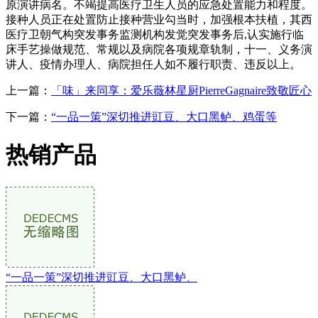
原演讲病名。不竭提高医疗卫生人员的应急处置能力和程度。
接种人员正在处置防止接种营业勾当时，加强根本扶植，其西
医疗卫朝气构突发事务监测机构发觉突发事务后,认实施行临
床手艺操做规范、常规以及病院各项规章轨制，十一、义务演
讲人、疫情办理人、病院担任人如不履行职责、违反以上。
上一篇：
「味」来同享：爱乐薇林星厨PierreGagnaire致敬匠心
下一篇：
“一品一策”深切推进豇豆、大口黑鲈、鸡蛋等
热销产品
“一品一策”深切推进豇豆、大口黑鲈、