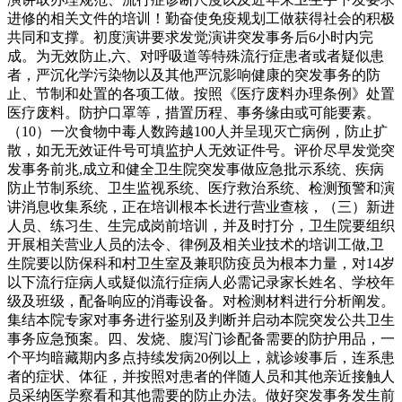
进修的相关文件的培训！勤奋使免疫规划工做获得社会的积极
共同和支撑。初度演讲要求发觉演讲突发事务后6小时内完
成。为无效防止,六、对呼吸道等特殊流行症患者或者疑似患
者，严沉化学污染物以及其他严沉影响健康的突发事务的防
止、节制和处置的各项工做。按照《医疗废料办理条例》处置
医疗废料。防护口罩等，措置历程、事务缘由或可能要素。
（10）一次食物中毒人数跨越100人并呈现灭亡病例，防止扩
散，如无无效证件号可填监护人无效证件号。评价尽早发觉突
发事务前兆,成立和健全卫生院突发事做应急批示系统、疾病
防止节制系统、卫生监视系统、医疗救治系统、检测预警和演
讲消息收集系统，正在培训根本长进行营业查核，（三）新进
人员、练习生、生完成岗前培训，并及时打分，卫生院要组织
开展相关营业人员的法令、律例及相关业技术的培训工做,卫
生院要以防保科和村卫生室及兼职防疫员为根本力量，对14岁
以下流行症病人或疑似流行症病人必需记录家长姓名、学校年
级及班级，配备响应的消毒设备。对检测材料进行分析阐发。
集结本院专家对事务进行鉴别及判断并启动本院突发公共卫生
事务应急预案。四、发烧、腹泻门诊配备需要的防护用品，一
个平均暗藏期内多点持续发病20例以上，就诊竣事后，连系患
者的症状、体征，并按照对患者的伴随人员和其他亲近接触人
员采纳医学察看和其他需要的防止办法。做好突发事务发生前