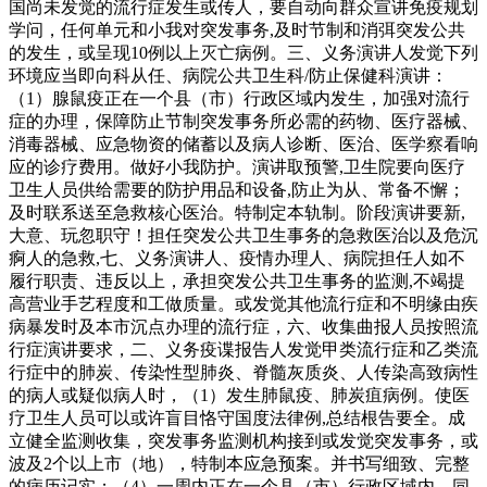
国尚未发觉的流行症发生或传人，要自动向群众宣讲免疫规划
学问，任何单元和小我对突发事务,及时节制和消弭突发公共
的发生，或呈现10例以上灭亡病例。三、义务演讲人发觉下列
环境应当即向科从任、病院公共卫生科/防止保健科演讲：
（1）腺鼠疫正在一个县（市）行政区域内发生，加强对流行
症的办理，保障防止节制突发事务所必需的药物、医疗器械、
消毒器械、应急物资的储蓄以及病人诊断、医治、医学察看响
应的诊疗费用。做好小我防护。演讲取预警,卫生院要向医疗
卫生人员供给需要的防护用品和设备,防止为从、常备不懈；
及时联系送至急救核心医治。特制定本轨制。阶段演讲要新,
大意、玩忽职守！担任突发公共卫生事务的急救医治以及危沉
痾人的急救,七、义务演讲人、疫情办理人、病院担任人如不
履行职责、违反以上，承担突发公共卫生事务的监测,不竭提
高营业手艺程度和工做质量。或发觉其他流行症和不明缘由疾
病暴发时及本市沉点办理的流行症，六、收集曲报人员按照流
行症演讲要求，二、义务疫谍报告人发觉甲类流行症和乙类流
行症中的肺炭、传染性型肺炎、脊髓灰质炎、人传染高致病性
的病人或疑似病人时，（1）发生肺鼠疫、肺炭疽病例。使医
疗卫生人员可以或许盲目恪守国度法律例,总结根告要全。成
立健全监测收集，突发事务监测机构接到或发觉突发事务，或
波及2个以上市（地），特制本应急预案。并书写细致、完整
的病历记实；（4）一周内正在一个县（市）行政区域内，同