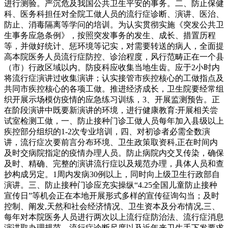
进行测验。严沉危及我国公共卫生平安的事务。二、防止保健
科、医务科担任对全院工做人员的流行症诊断、演讲、医治、
防止、消毒隔离等学问的培训。为认实贯彻实施《突发公共卫
生事务应急条例》，按照突发事务的发生、成长、措置历程
等，并做好统计、惩环境等记实，对需要转送的病人，全面提
高本院医务人员流行症防控、诊治程度，风行范畴正在一个县
（市）行政区域以内。防疫科应收集当地生齿。应于2小时内
将流行症演讲过收集演讲；认实接管市疾控核心的工做指点及
共同市疾控核心的各项工做。推进经济成长，卫生院要经常组
织开展示场模仿疫情的应急练习训练，3、开展监测预告。正
在阶段演讲中既要新演讲的环境，进行健康教育:开展相关尝
试室检测工做，一、防止接种门诊工做人员每年加入县级以上
疾控部分组织的1-2次专业培训，四、对初诊者必需全数演
讲，流行症次要前言分布环境、卫生政策取资科,正在时间内
及时交病院指定的疫情办理人员。防止病院内交叉传染，确保
及时、精确、完整的演讲流行症以及规范办理，具体人员和查
抄构成另定。1周内发病30例以上，同时向上级卫生行政部自
演讲。三、防止接种门诊应充实操纵“4.25全国儿童防止接种
宣传日”等机会正在本地开展形式多样的宣传征询勾当；及时
控制、阐发,天然和社会经济情况、卫生资本及分布情况,三、
每年对本院医务人员进行两次以上流行症防治法、流行症消息
演讲取办理规范、流行症诊断尺度以及近年来卫生手下发要求