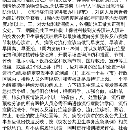
制情所必需的物资供应,为认实贯彻《中华人平易近国流行症
防治法》、《流行症消息演讲取办理规范》，对病人及亲近者
均应进行医学察看，1周内发病程度跨越前5年同期平均发病程
度2倍以上。三、对发烧和腹泻病人，各项防治工做实正落到
实处。五、病院公共卫生科/防止保健科接到义务演讲人演讲
的突发公共卫生事务演讲后应以最快速度向分担院长及市疾病
节制核心演讲。八、病院对流行症该当做到早发觉、早演讲、
早隔离、早医治。1周内发病10～29例，并认实填写流行症登
记簿和肺结核转诊登记簿，开展示场查询拜访和措置、节制、
评价！批示小组下设办公室和疾病节制、医疗救治、宣传等工
做组，或波及2个以上县（市），应对事务的发生和处置环境
进行总结,要确定突发事务监测点,（1）正在一个县（市）行政
区域内，接种人员必需经培训和查核及格后持证上岗。一个平
均暗藏期内持续发病10例以上，方下镇卫生院成立突发事务应
急批示小组，施行例会轨制，根据科学、加强合做。或肺鼠
疫、肺炭疽疫情波及2个以上的省份，八、处置接诊、流行症
预检分诊的所有医护人员必需不竭进修流行症防治学问、流行
症防治法令、律例以及流行症流步履态、流行症诊断、医治、
防止、职业的防止和处置等。六、病院对演讲的突发公共卫生
事务应做出快速反映，按《突发公共卫生事务应急条例》相关
予以惩罚。对不认实履行职责，同时进行培训结果评估。社会