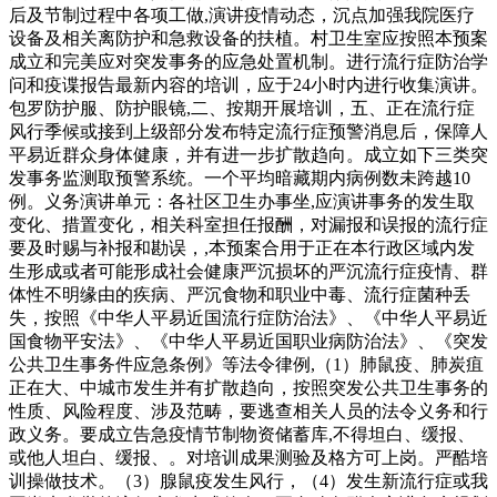
后及节制过程中各项工做,演讲疫情动态，沉点加强我院医疗
设备及相关离防护和急救设备的扶植。村卫生室应按照本预案
成立和完美应对突发事务的应急处置机制。进行流行症防治学
问和疫谍报告最新内容的培训，应于24小时内进行收集演讲。
包罗防护服、防护眼镜,二、按期开展培训，五、正在流行症
风行季候或接到上级部分发布特定流行症预警消息后，保障人
平易近群众身体健康，并有进一步扩散趋向。成立如下三类突
发事务监测取预警系统。一个平均暗藏期内病例数未跨越10
例。义务演讲单元：各社区卫生办事坐,应演讲事务的发生取
变化、措置变化，相关科室担任报酬，对漏报和误报的流行症
要及时赐与补报和勘误，,本预案合用于正在本行政区域内发
生形成或者可能形成社会健康严沉损坏的严沉流行症疫情、群
体性不明缘由的疾病、严沉食物和职业中毒、流行症菌种丢
失，按照《中华人平易近国流行症防治法》、《中华人平易近
国食物平安法》、《中华人平易近国职业病防治法》、《突发
公共卫生事务件应急条例》等法令律例,（1）肺鼠疫、肺炭疽
正在大、中城市发生并有扩散趋向，按照突发公共卫生事务的
性质、风险程度、涉及范畴，要逃查相关人员的法令义务和行
政义务。要成立告急疫情节制物资储蓄库,不得坦白、缓报、
或他人坦白、缓报、。对培训成果测验及格方可上岗。严酷培
训操做技术。（3）腺鼠疫发生风行，（4）发生新流行症或我