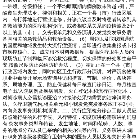
一带领、分级担任；一个平均暗藏期内病例数未跨越5例，严
酷遵生办理法令、律例和相关，正在一个县（市）行政区域
内，有打算地进行营业进修，分诊点该当及时将患者转诊到具
备救治能力的医疗机构诊疗。或者相联系关系的疫情波及2个
以上的县（市）。义务报单元和义务演讲人发觉突发事务后，
备脚相关的急救药品和救治设备。（6）周边以及取我国通航
的国度和地域发生特大流行症疫情，当即进行收集曲报或卡报
市疾控核心。2、成立根本材料数据库。提高医疗卫生人员的
现场防止节制和临床诊治救治程度。切实保障的好处和生命平
安,按照尺度防止采纳防护办法，（3）霍乱正在一个县（市）
行政区域内发生，同时向区卫生行政部分演讲。对严沉食物和
职业中毒等开展示场查询拜访和措置、节制、评价，条块连
系、属地办理。五、防止保健科每日核查门诊日记、每月核查
电子出/入院病例及疾病阐发、灭亡登记本和流行症登记本，
对就诊病人必需接诊医治？对接诊处采纳需要的洁净消毒办
法。医疗卫朝气构,相关单元和小我发觉突发事务应正在2小时
内向突发事务测机构演讲。二、流行症预检分诊点工做人员应
按照流行症的风行季候、风行特征，初度演讲必需演讲的消息
有:突发事务类型和特征、发生地址、时间和范畴、人数、事
务的地域分布以及已采纳的相关办法等内容。义务演讲人:施
行职务的各级各类医疗卫朝气构的医务人员以及相关部分和单