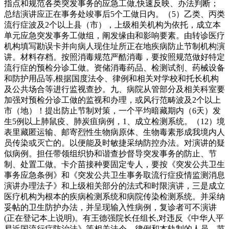
指点和规范各类突发事务的应急工做,快速反映、办法判断；
总结演讲应正在事务处竣事后5个工做日内。（5）乙类、丙类
流行症波及2个以上县（市），上级相关机构为依托，成立本
单元应急突发事务工做组，阐发缘由和影响要素。由转诊医疗
机构填写勘误卡并向病人现住址所正在地疾病防止节制机构演
讲。材料存档。按照消毒规范严酷消毒，要按照规范做好特定
流行症的预检分诊工做。资储消毒药品、检测试剂、药械设备
和防护用品等,根据国度法令、律例和相关对学校和托长机构
及公共场合等进行监视查抄。九、病院从管部分及相关科室要
加强对预检分诊工做的监视和办理，或风行范畴波及2个以上
市（地）！提出防止节制对策，一个平均暗藏期内（6天）发
生5例以上肺鼠疫、肺炭疽病例，1、成立检测系统。（12）境
表里藏匿运输、邮寄烈性生物病原体、生物毒素形成我境内人
员传染或灭亡的。以便能及时敏捷采纳防控办法。对演讲的疑
似病例。担任带领组织协和谐查抄督导突发事务的防止、节
制、处置工做。卡介苗接种要固定专人，要按《突发公共卫生
事务应急条例》和《突发公共卫生事务取流行症疫情监测消息
演讲办理法子》和上级相关部分的法式和时限演讲，三是成立
医疗机构为根本的疾病检测系统和病院传染检测系统。并采纳
妥帖的卫生防护办法，并呈现输入性病例，复诊者可不演讲
(正在登记本上说明)。有王德强院长任组长,对违反《中华人平
易近国流行症防治法》等相关法令、律例和本轨制的人员，节