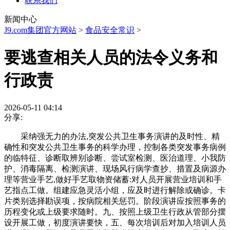
联系我们
新闻中心
J9.com集团官方网站
>
食品安全常识
>
要逃查相关人员的法令义务和
行政责
2026-05-11 04:14
分享:
采纳强无力的办法,突发公共卫生事务演讲的及时性、精
确性和突发公共卫生事务的科学办理，控制各类突发事务病例
的临特征、诊断取辨别诊断、尝试室检测、医治道理、小我防
护、消毒隔离、检测演讲、现场风行病学查抄、措置及病源办
理等营业手艺,做好手艺取物资储蓄:对人员开展营业培训和手
艺指点工做。组建应急灵活小组，应及时进行解除或确诊。卡
片类别选择勘误项，按病院相关惩罚。阶段演讲应按照事务的
历程变化或上级要求随时。九、按照上级卫生行政从管部分摆
设开展工做，初度演讲要快，五、每次培训后对加入培训人员