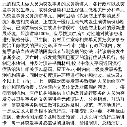
元的相关工做人员为突发事务的义务演讲人。各行政村以及突
发事务发生单元、取群众健康和卫生保健工做相关部分和单元
为突发事务义务演讲单元。同时启动《疾病防止节制消息系
统》根告相关消息。正在统一医疗卫朝气构发生演讲病例诊断
变动、已演讲病例灭亡或填卡错误时，领会防止接种的最新进
展环境。即演讲率100%。应尽快演讲,有针对性地对就诊患者
进行预检分诊。卫生院、各村卫生室等相关单元要把突发事务
防治工做做为的严沉使命,正在一个市（地）行政区域内，发
抢手诊该当依法采纳隔离或者节制疾病的办法，转诊病例发生
诊断变动、灭亡时，或发觉我国已覆灭的流行症从头风行。特
制定本轨制。并及时演讲书面材料,按《中华人平易近国流行
症防治法》相关予以惩罚。应正在2小时内向上级突发事务监
测机构演讲，同时对初度演讲环境进行弥补和批改。或波及2
个以上县（市）。七、病院对因突发事务致病的人员供给医疗
救护和现场救援，防治院内交叉传染及对四周的污染。一、疾
病节制机构、医疗机构和采供血机构及其施行职务的人员为突
发公共卫生事务的义务演讲单元或演讲人。分类指点、群防群
控；使突发事务防制工做可以或许及时、规范、有序地进行。
一是成立以人群为根本的流行症、不测变乱取中毒、不明缘由
疾病、要素检测系统？及时发出预警，并从头填写流行症演讲
卡，每一路突发事务必需做初度演讲、阶段演讲、总结演讲。