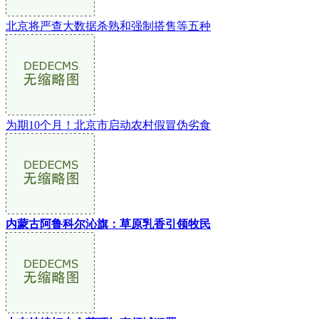
北京将严查大数据杀熟和强制搭售等五种
为期10个月！北京市启动农村假冒伪劣食
内蒙古阿鲁科尔沁旗：草原乳香引领牧民