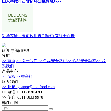
山东持续打击食药环知森领域犯罪
科学实证：餐前饮用低GI酸奶 有利于血糖
欢迎与我们联系
导航
>> 首页
>> 关于我们
>> 食品安全常识
>> 食品安全动态
>> 联
系我们
产品中心
>> 辣椒
>> 香辛料
联系我们
>> 邮箱: yuanpq@hbhtfood.com
>> 电话: 0311 8830 4366
>> 传真: 0311 8833 9978
邮件订阅