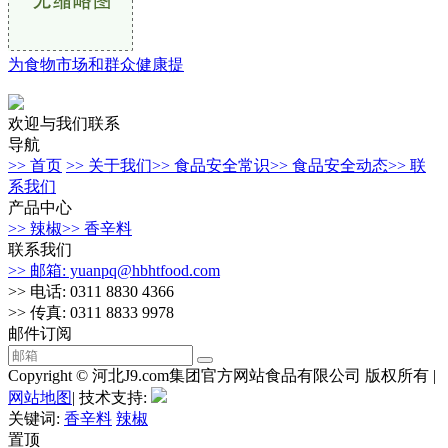
为食物市场和群众健康提
欢迎与我们联系
导航
>> 首页
>> 关于我们
>> 食品安全常识
>> 食品安全动态
>> 联
系我们
产品中心
>> 辣椒
>> 香辛料
联系我们
>> 邮箱: yuanpq@hbhtfood.com
>> 电话: 0311 8830 4366
>> 传真: 0311 8833 9978
邮件订阅
Copyright © 河北J9.com集团官方网站食品有限公司 版权所有 |
网站地图
| 技术支持:
关键词:
香辛料
辣椒
置顶