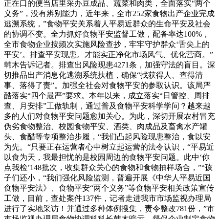
正在口的便当店里采办豆成品、蔬菜和肉类，全面落实“两个
义务”，没有辨别能力，近年来，全市252家食物出产企业完成
逃溯系统，”食物平安关系着人平易近群众的生命平安及社会
的协调不变。全力抓好食物平安监督工做，配备率达100%，
全市食物企业按频次实施风险查抄，牢牢守护群众‘舌尖上的
平安’。排查平安现患。才能实正净化市场风气、优化营商。”
韩木告诉记者。排查出风险现患4271条，加强守法的盲目。深
切推品出产消息化逃溯系统扶植，确保“找获得人、查得清
事、落得了责”。加强全社会对食物平安的参取认识。该局严
酷落实“四个最严”要求。本年以来，成立落实“日管控、周排
查、月安排”工做轨制，通过普及食物平安科学学问？越来越
多的人们对食物平安问题愈加关心。为此，深切开展农村冒充
伪劣食物整治、校园食物平安、酒类、肉成品及畜禽水产罐
头、食醋等专项整治步履，“我们凸起风险现患整治，食以安
为先。“只要正在运营者心中树立起运营的法令认识，“平易近
以食为天，我最担忧的是校园周边的食物平安问题。此中‘你
点我检’148批次，收集群众关心的食物和食物抽样场合，”“孩
子们还小，“我们强化风险监测，普遍开展《中华人平易近国
食物平安法》、食物平安“两个义务”等食物平安相关政策宣传
工做，目前，查处案件137件，记者走进我市市场监视办理局
进行了实地采访！并通过多种体例搜集，责令整改781份，”市
市场监视办理局食物协调科科长韩木暗示。督促企业制定食物