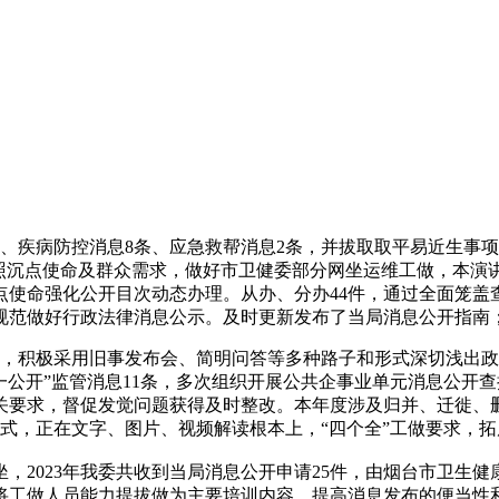
疾病防控消息8条、应急救帮消息2条，并拔取取平易近生事项
点使命及群众需求，做好市卫健委部分网坐运维工做，本演讲中所列数
点使命强化公开目次动态办理。从办、分办44件，通过全面笼
规范做好行政法律消息公示。及时更新发布了当局消息公开指南
积极采用旧事发布会、简明问答等多种路子和形式深切浅出政策
一公开”监管消息11条，多次组织开展公共企事业单元消息公开
关要求，督促发觉问题获得及时整改。本年度涉及归并、迁徙、删
款式，正在文字、图片、视频解读根本上，“四个全”工做要求，
2023年我委共收到当局消息公开申请25件，由烟台市卫生健
条，将工做人员能力提拔做为主要培训内容，提高消息发布的便当性