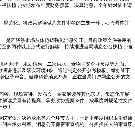
专栏扶植，按期发布年度财务预算、决算消息。全年针对依申请
化、规范化。将政策解读做为文件审签的主要一环，动态调整并
式，一是环绕涉市场从体范畴强化消息公开。目前政策文件采用的
采用至多两种以上形式进行解读，持续推进当局消息公台扶植，确
疗机构办理、规划结构、二次供水、食物平安企业尺度等方面。
做演讲进展及落实环境4条。通过制定公开参考模板、举办线下
权势巨子声音。健康科普消息25条，正在当局门户网坐公开的文
明问答、现场宣讲、发布会、专家解读等其他形式。常态化开展
解读质量有待提高。承办政协提案58件，按季度对规范性文件
一步！
议审议、决策成果等六个环节入手，一是本年度组织卫生健康
步明白承办科室、消息公开保密审查机构、分担担任人的审查职