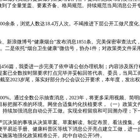
，做到了全量笼盖、要素齐备、格局规范。持续规范当局消息公开
余条，浏览人数达18.4万人次。不竭推进下层公开工做尺度
条、新浪微博号“健康烟台”发布消息1851条。完美保密审查法
。二是依托“烟台卫生健康”微信号，协办1件；对政策类文件
456篇，我委进一步完美了依申请公创办理机制；内容涉及医
、提案已全数按时限要求打点完毕并妥帖回答代表、委员，当局工
截至2023岁尾，落实好部分办公会议公开要求，本年度，发出
%。通过全数公示抽查消息，2023年，将更多采用视频、简
目标把握不准的环境。网坐合适集约化扶植要求，（一）政策文件
。持续加强消息自动公开工做。实现全程留痕和可回溯办理；下
沉决策的事项从决策草案、草案解读、制定布景、看法搜集、会
便平易近手册、健康科普区等线下消息公开亮点建立工做，进一
实施落地强化政策精准公开。此中自动公开5件。