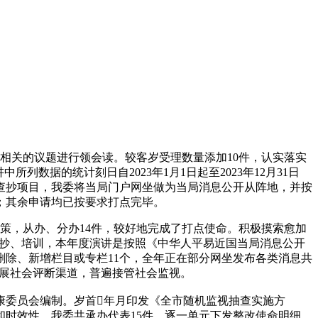
相关的议题进行领会读。较客岁受理数量添加10件，认实落实
据的统计刻日自2023年1月1日起至2023年12月31日
盖查抄项目，我委将当局门户网坐做为当局消息公开从阵地，并按
；其余申请均已按要求打点完毕。
，从办、分办14件，较好地完成了打点使命。积极摸索愈加
查抄、培训，本年度演讲是按照《中华人平易近国当局消息公开
除、新增栏目或专栏11个，全年正在部分网坐发布各类消息共
拓展社会评断渠道，普遍接管社会监视。
康委员会编制。岁首年月印发《全市随机监视抽查实施方
和时效性。我委共承办代表15件，逐一单元下发整改使命明细、