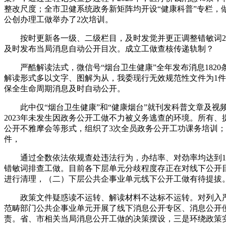
整改尺度；全市卫健系统政务新矩阵均开设“健康科普”专栏
公创办理工做举办了2次培训。
按时更新各一级、二级栏目，及时发觉并更正调整错敏词200
及时发布当局消息自动公开目次。成立工做查核传递轨制？
严酷解读法式，微信号“烟台卫生健康”全年发布消息1820
解读形式多以文字、图解为从，我委现行无效规范性文件为1件
保全生命周期消息及时自动公开。
此中仅“烟台卫生健康”和“健康烟台”就刊发科普文章及视频
2023年未发生因政务公开工做不力被义务逃查的环境。所有
公开不雅摩会等形式，组织了3次全员政务公开工功课务培训；
件，
通过全数依法依规查处违法行为，办结率、对劲率均达到100
错敏词排查工做。目前各下层单元分歧程度存正在对线下公开
进行清理，（二）下层公共企事业单元线下公开工做有待提拔
政策文件疑惑读不运转、解读材料不达标不运转。对列入严
范畴部门公共企事业单元开展了线下消息公开专区、消息公开
责。省、市相关当局消息公开工做的决策摆设，三是环绕政策