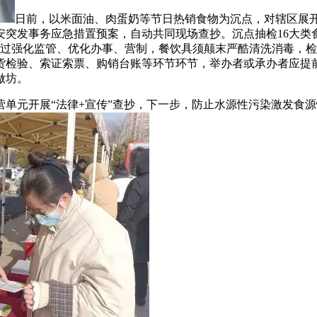
日前，以米面油、肉蛋奶等节日热销食物为沉点，对辖区展开
突发事务应急措置预案，自动共同现场查抄。沉点抽检16大类食
通过强化监管、优化办事、营制，餐饮具须颠末严酷清洗消毒，
货检验、索证索票、购销台账等环节环节，举办者或承办者应提
做坊。
开展“法律+宣传”查抄，下一步，防止水源性污染激发食源性