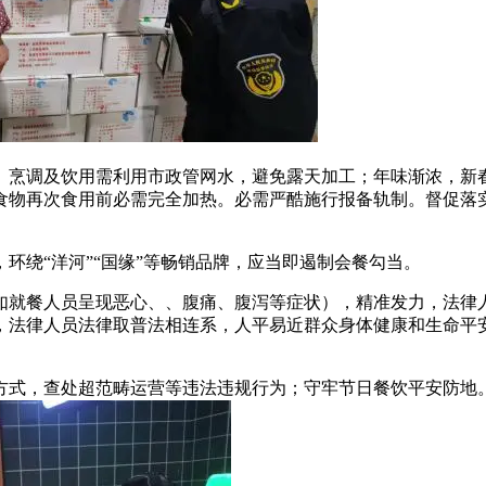
举报。烹调及饮用需利用市政管网水，避免露天加工；年味渐浓，
食物再次食用前必需完全加热。必需严酷施行报备轨制。督促落
绕“洋河”“国缘”等畅销品牌，应当即遏制会餐勾当。
就餐人员呈现恶心、、腹痛、腹泻等症状），精准发力，法律人
，法律人员法律取普法相连系，人平易近群众身体健康和生命平
式，查处超范畴运营等违法违规行为；守牢节日餐饮平安防地。