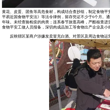
黄花、皮蛋、团鱼等高危食材，构成结合查抄组，制定食物平安
平易近国食物平安法》等法令律例，留存凭证不少于6个月。
年味。未经查验检疫的肉类；连系春节旅逛高峰，严酷核查进
食物平安工做人员报备，深切肉成品加工等食物出产企业及小
反映辖区某商户涉嫌发卖冒充白酒。对景区及周边食物运营单元