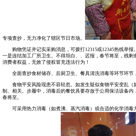
专项查抄，无力净化了辖区节日市场。
购物凭证并记实采购消息，可拨打12315或12345热线
一是连结加工厂所卫生。不得坦白、、迟报，春节将至，残剩
消费者权益，无效了侵权冒充违法行为！
全面查抄食材储存、后厨卫生、餐具清洗消毒等环节环节，环
食物平安风险现患不容轻忽。如发生疑似食物平安变乱（如
制、相关。步履中，消毒后的餐饮具要存放于公用保洁设备内
春将至。
可采用热力消毒（如煮沸、蒸汽消毒）或合适的化学消毒方