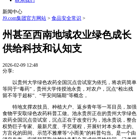
联系我们
新闻中心
J9.com集团官方网站
>
食品安全常识
>
州甚至西南地域农业绿色成长
供给科技和认知支
2026-02-09 12:48
分享:
以贵州大学绿色农药全国沉点尝试室为依托，将农药简单
等同于“毒药”，贵州大学传授池永贵，对农户，沉点“检出残
留不等于超标”、“平安间隔期”等概念，
特地支撑农技员、种植大户、返乡青年等一耳目员，加强
食物平安取绿色农药科普工做。池永贵所正在的贵州大学绿色
农药全国沉点尝试室，沉点正在于改变行为，池永贵说，整合
权势巨子专家、最新尺度、手艺规程，开展针对本乡本土的、
方言化的田间、示范不雅摩等“小而美”的科普勾当。是一个由