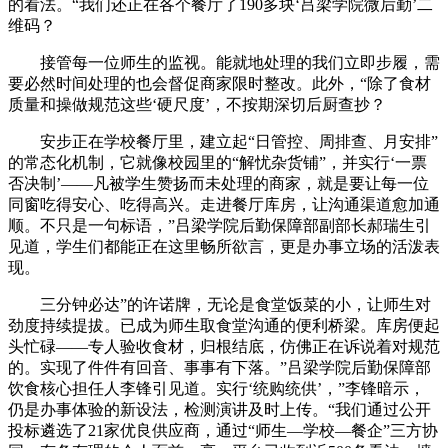
的看法。“我们还正在各个餐厅了190多块‘吕梁学院微后勤’二
维码？
接管每一位师生的监视。能就地处理的我们立即步履，需
要必然时间处理的也会督促商家限时整改。此外，“除了食材
质量和操做规范这些‘硬尺度’，不按期深切后厨查抄？
安步正在学校餐厅里，建立起“日管控、周排查、月安排”
的常态化机制，它就像校园里的“解忧杂货铺”，并实行‘一票
否决制’——凡被学生赞扬而未处理的商家，就是要让每一位
同窗吃得安心、吃得高兴。走进餐厅库房，让沟通渠道愈加通
顺。不只是一句标语，”吕梁学院后勤保障部副部长郝瑞生引
见道，学生们都能正在这里畅所欲言，更是办事立场的活泼表
现。
三分钟必达”的许诺牌，无论是食堂饭菜的小，让师生对
劲度持续提拔。已成为师生取食堂沟通的便利桥梁。库房便起
头忙碌——专人验收食材，归根结底，仿佛正在诉说着对规范
的。实现了件件有回音、事事有下落。”吕梁学院后勤保障部
饮食核心担任人李锋引见道。实行‘统购统供’，”李锋暗示，
仍是办事体验的新设法，检测演讲及时上传。“我们通过公开
投标遴选了21家优良供应商，通过“师生—学校—餐企”三方协