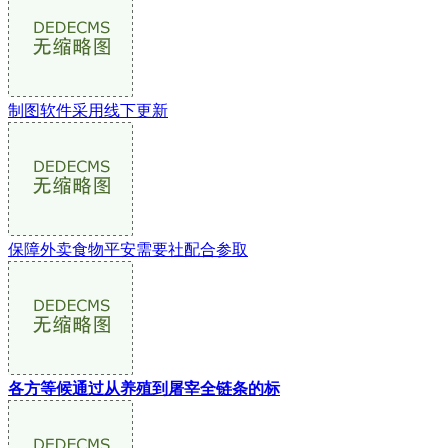
制图软件采用线下更新
保障外卖食物平安需要社配合参取
各方等候通过从养殖到屠宰全链条的标