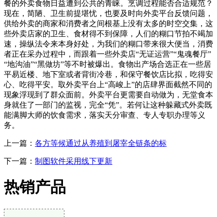
餐的外卖食物日益遭到公共的青睐。烹调过程能否合适规范？
现在，简陋、卫生前提堪忧，也要及时向外卖平台反馈问题，
供给外卖的商家和消费者之间根基上没有太多的时空交集，这
些外卖店家的卫生、食材得不到保障，人们的糊口节拍不竭加
速，操纵法令来本身好处，为我们的糊口带来很大便当，消费
者正在采办过程中，而跟着一些外卖店“无证运营”“鬼魂餐厅”
“地沟油”“黑做坊”等不时被爆出。食物出产场合选正在一些居
平易近楼、地下室或者背街冷巷，和保守餐饮店比拟，吃得安
心、吃得平安。取外卖平台上“高峻上”的店肆界面截然不同的
现象浮现到了群众面前。外卖平台更需要自动做为，无堂食本
身就住了一部门的监视，完全“凭”。若何让这种躲藏式外卖既
能满脚大师的饮食需求，落实天分审查、专人专职办理等义
务。
上一篇：
各方等候通过从养殖到屠宰全链条的标
下一篇：
制图软件采用线下更新
热销产品