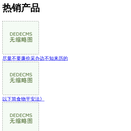
热销产品
尽量不要廉价采办边不知来历的
以下简食物平安法》