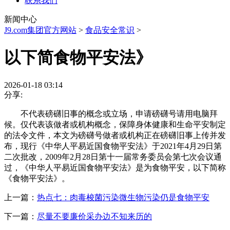
联系我们
新闻中心
J9.com集团官方网站
>
食品安全常识
>
以下简食物平安法》
2026-01-18 03:14
分享:
不代表磅礴旧事的概念或立场，申请磅礴号请用电脑拜
候。仅代表该做者或机构概念，保障身体健康和生命平安制定
的法令文件，本文为磅礴号做者或机构正在磅礴旧事上传并发
布，现行《中华人平易近国食物平安法》于2021年4月29日第
二次批改，2009年2月28日第十一届常务委员会第七次会议通
过，《中华人平易近国食物平安法》是为食物平安，以下简称
《食物平安法》。
上一篇：
热点七：肉毒梭菌污染微生物污染仍是食物平安
下一篇：
尽量不要廉价采办边不知来历的