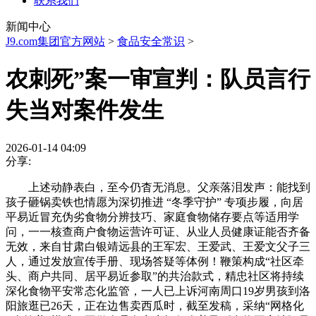
联系我们
新闻中心
J9.com集团官方网站
>
食品安全常识
>
农刺死”案一审宣判：队员言行
失当对案件发生
2026-01-14 04:09
分享:
上述动静表白，至今仍杳无消息。父亲落泪发声：能找到
孩子砸锅卖铁也情愿为深切推进 “冬季守护” 专项步履，向居
平易近冒充伪劣食物分辨技巧、家庭食物储存要点等适用学
问，一一核查商户食物运营许可证、从业人员健康证能否齐备
无效，来自甘肃白银靖远县的王军宏、王爱武、王爱文父子三
人，通过发放宣传手册、现场答疑等体例！鞭策构成“社区牵
头、商户共同、居平易近参取”的共治款式，精忠社区将持续
深化食物平安常态化监管，一人已上诉河南周口19岁男孩到洛
阳旅逛已26天，正在边售卖西瓜时，截至发稿，采纳“网格化