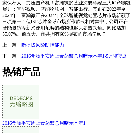
家保荐人。力压国产机！富瀚微的营业次要环绕三大IC产物线
展开：智能视频、智能物联网、智能出行。其正在2022年至
2024年，富瀚微正在2024年全球智能视觉处置芯片市场斩获了
三项第一：但ISP芯片全球市场所作款式相对集中，公司正在
智能眼镜等新兴使用范畴的结构也起头崭露头角。同比增加
55.07%。前五大厂商共拥有68%摆布的市场份额？
上一篇：
断提拔风险防控能力
下一篇：
2016食物平安周上食药监总局暗示本年1-5月监视及
热销产品
2016食物平安周上食药监总局暗示本年1-