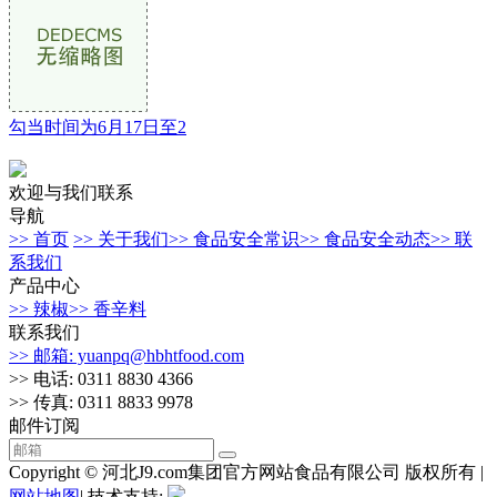
勾当时间为6月17日至2
欢迎与我们联系
导航
>> 首页
>> 关于我们
>> 食品安全常识
>> 食品安全动态
>> 联
系我们
产品中心
>> 辣椒
>> 香辛料
联系我们
>> 邮箱: yuanpq@hbhtfood.com
>> 电话: 0311 8830 4366
>> 传真: 0311 8833 9978
邮件订阅
Copyright © 河北J9.com集团官方网站食品有限公司 版权所有 |
网站地图
| 技术支持: