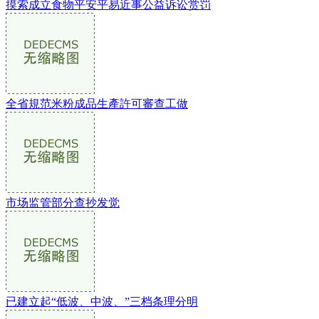
摸索成立食物平安平易近事公益诉讼赏罚
全省規范米粉成品生產許可審查工做
市场监管部分查抄发觉
已建立起“低波、中波、”三档条理分明