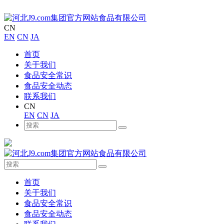
CN
EN
CN
JA
首页
关于我们
食品安全常识
食品安全动态
联系我们
CN
EN
CN
JA
首页
关于我们
食品安全常识
食品安全动态