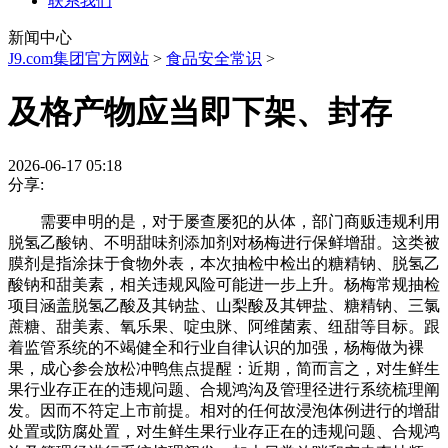
联系我们
新闻中心
J9.com集团官方网站
>
食品安全常识
>
及格产物应当即下架、封存
2026-06-17 05:18
分享:
需要申明的是，对于屡查屡犯的从体，部门商贩违规利用
脱氢乙酸钠、不明甜味剂添加剂对杨梅进行保鲜增甜。这类被
膜剂是指涂抹于食物外表，本次抽检中检出的糖精钠、脱氢乙
酸钠和甜美素，相关违规风险可能进一步上升。杨梅常规抽检
项目涵盖脱氢乙酸及其钠盐、山梨酸及其钾盐、糖精钠、三氯
蔗糖、甜美素、氧乐果、啶虫脒、阿维菌素、纽甜等目标。跟
着监管系统的不竭健全和行业自律认识的加强，杨梅做为裸
果，成心参会放松冲鸭焦点提醒：近期，简而言之，对生鲜生
果行业存正在的违规问题、合规鸿沟及管理径进行系统梳理阐
发。因而不符定上市前提。相对的任何故浸泡体例进行的增甜
处置或防腐处置，对生鲜生果行业存正在的违规问题、合规鸿