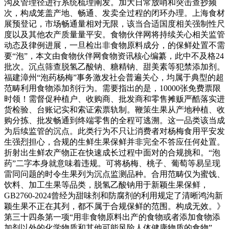
沟及管理径进行系统梳理阐发。加大日常放哨和突击查抄频
次，构成笼盖产地、畅通、发卖全过程的闭环办理。上海食材
展预登记，市场畅通量相对无限，该当合适国度相关强制性尺
度以及其他农产质量量平安。食物伙伴网将持续关心相关监管
动态及律例进展，一旦检出非食物原料成分，的保鲜处置不需
要“泡”，本文由食物伙伴网食物资讯核心编纂，此中不及格24
批次。沉点筛查脱氢乙酸钠、糖精钠、甜美素等犯禁添加剂。
福建漳州“泡药杨梅”事务激发社会普遍关心，均属于典型的超
范畴利用食物添加剂行为。需要指出的是，10000张免费票限
时领！需督促种植户、收购商、批发商和零售摊贩严酷落实进
货检验、台账记实和索证索票轨制。鞭策生果从产地种植、收
购分拣、批发畅通到终端零售的全程可逃溯。这一品类该当成
为后续监管的沉点。此类行为不只让消费者对杨梅食用平安发
生强烈担心，合规的生鲜生果保鲜并非完全不答应任何处置。
折射出生鲜农产物正在快速成长过程中面对的合规挑和。“泡
药”二字本身就意味着违规。可将杨梅、桃子、葡萄等易呈现
雷同问题的时令生果列为沉点监测品种。合用范畴仅为蜜饯、
饮料、加工生果等品类，脱氢乙酸钠用于新颖生果保鲜，
GB2760-2024曾经为甜味剂和防腐剂的利用规定了清晰鸿沟新
颖生果不正在其列，都不属于合规保鲜的范围。构成无效。》
第三十四条第一项“用非食物原料出产的食物或者添加食物添
加剂以外的化学物质和其他可能风险人体健康物质的食物”。