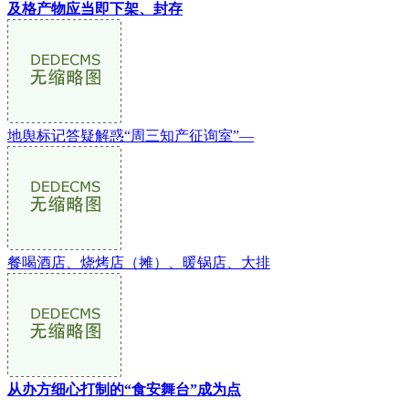
及格产物应当即下架、封存
地舆标记答疑解惑“周三知产征询室”—
餐喝酒店、烧烤店（摊）、暖锅店、大排
从办方细心打制的“食安舞台”成为点